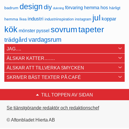
design
diy
förvaring
hemma hos
badrum
härligt
dukning
jul
industri
koppar
hemma
Ikea
industriinspiration
instagram
kök
sovrum
tapeter
mönster
pyssel
vardagsrum
trädgård
JAG….
ÄLSKAR KATTER…….
ÄLSKAR ATT TILLVERKA SMYCKEN
SKRIVER BÄST TEXTER PÅ CAFÉ
TILL TOPPEN AV SIDAN
Se tjänstgörande redaktör och redaktionschef
© Aftonbladet Hierta AB