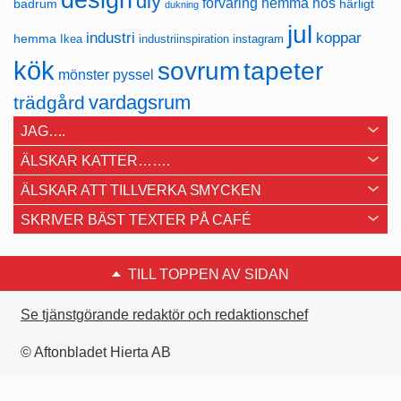
design
diy
förvaring
hemma hos
badrum
härligt
dukning
jul
industri
koppar
hemma
Ikea
industriinspiration
instagram
kök
sovrum
tapeter
mönster
pyssel
vardagsrum
trädgård
JAG….
ÄLSKAR KATTER…….
ÄLSKAR ATT TILLVERKA SMYCKEN
SKRIVER BÄST TEXTER PÅ CAFÉ
TILL TOPPEN AV SIDAN
Se tjänstgörande redaktör och redaktionschef
© Aftonbladet Hierta AB