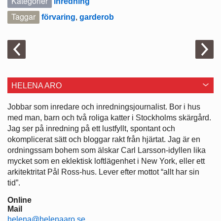
Kategorier
inredning
Taggar
förvaring
,
garderob
HELENA ARO
Jobbar som inredare och ­inredningsjournalist. Bor i hus
med man, barn och två roliga katter i ­Stockholms skärgård.
Jag ser på ­inredning på ett lustfyllt, spontant och
okomplicerat sätt och bloggar rakt från hjärtat. Jag är en
ordningssam bohem som älskar Carl Larsson-idyllen lika
mycket som en eklektisk loftlägenhet i New York, eller ett
arkitektritat Pål Ross-hus. Lever efter mottot “allt har sin
tid”.
Online
Mail
helena@helenaaro.se