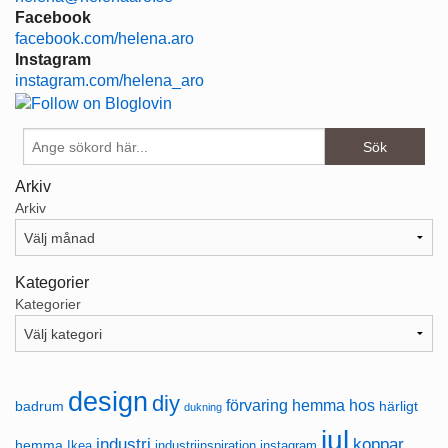
Facebook
facebook.com/helena.aro
Instagram
instagram.com/helena_aro
Arkiv
Arkiv
Kategorier
Kategorier
design
diy
förvaring
hemma hos
badrum
härligt
dukning
jul
industri
koppar
hemma
Ikea
industriinspiration
instagram