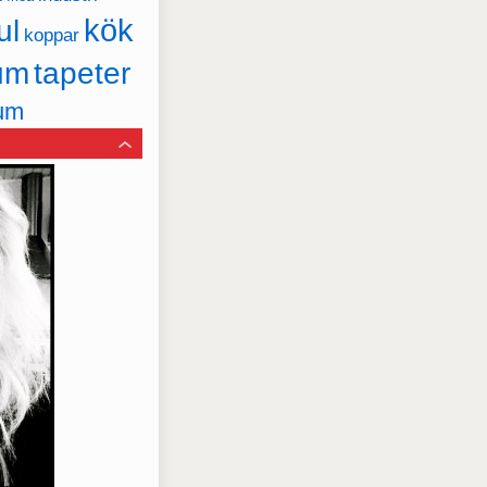
kök
ul
koppar
um
tapeter
um