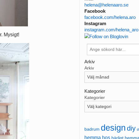
helena@helenaaro.se
Facebook
facebook.com/helena.aro
Instagram
instagram.com/helena_aro
r. Mysigt!
Arkiv
Arkiv
Kategorier
Kategorier
design
diy
badrum
d
hemma hos
härligt hemm