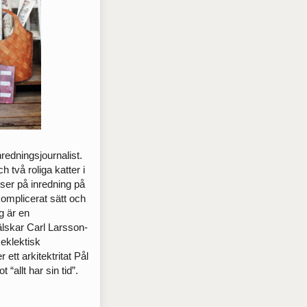
redningsjournalist.
 två roliga katter i
ser på ­inredning på
okomplicerat sätt och
ag är en
skar Carl Larsson-
 eklektisk
r ett arkitektritat Pål
“allt har sin tid”.