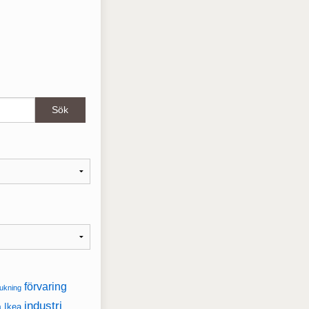
förvaring
ukning
industri
a
Ikea