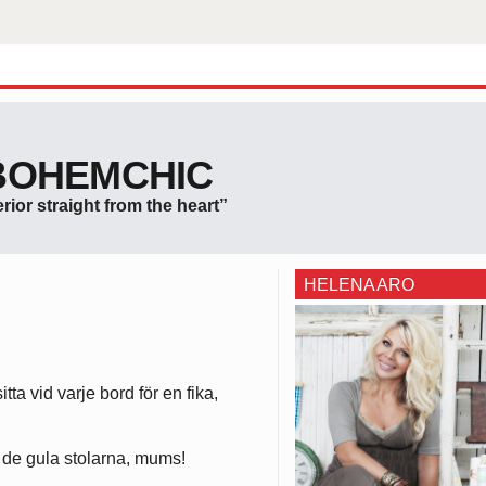
BOHEMCHIC
erior straight from the heart”
HELENA ARO
ta vid varje bord för en fika,
a de gula stolarna, mums!