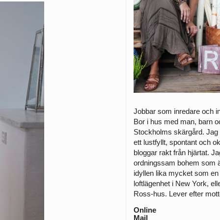
Jobbar som inredare och ­in
Bor i hus med man, barn och
­Stockholms skärgård. Jag 
ett lustfyllt, spontant och 
bloggar rakt från hjärtat. J
ordningssam bohem som äl
idyllen lika mycket som en
loftlägenhet i New York, elle
Ross-hus. Lever efter mottot 
Online
Mail