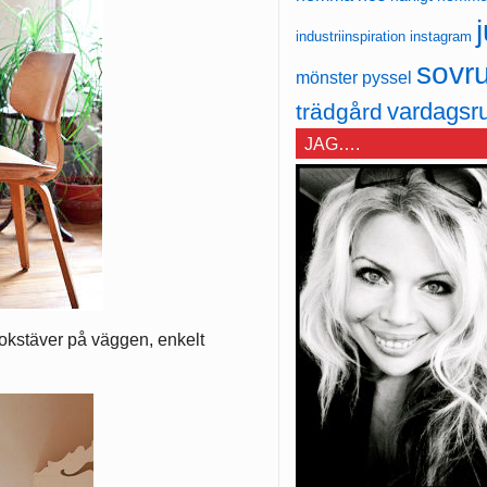
j
industriinspiration
instagram
sovr
mönster
pyssel
vardagsr
trädgård
JAG….
 bokstäver på väggen, enkelt