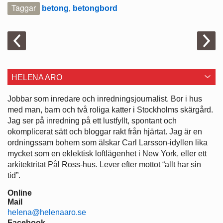
Taggar
betong
,
betongbord
HELENA ARO
Jobbar som inredare och ­inredningsjournalist. Bor i hus
med man, barn och två roliga katter i ­Stockholms skärgård.
Jag ser på ­inredning på ett lustfyllt, spontant och
okomplicerat sätt och bloggar rakt från hjärtat. Jag är en
ordningssam bohem som älskar Carl Larsson-idyllen lika
mycket som en eklektisk loftlägenhet i New York, eller ett
arkitektritat Pål Ross-hus. Lever efter mottot “allt har sin
tid”.
Online
Mail
helena@helenaaro.se
Facebook