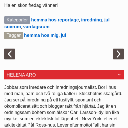
Ha en skön fredag vänner!
Kategorier
hemma hos reportage
,
inredning
,
jul
,
sovrum
,
vardagsrum
Taggar
hemma hos mig
,
jul
HELENA ARO
Jobbar som inredare och ­inredningsjournalist. Bor i hus
med man, barn och två roliga katter i ­Stockholms skärgård.
Jag ser på ­inredning på ett lustfyllt, spontant och
okomplicerat sätt och bloggar rakt från hjärtat. Jag är en
ordningssam bohem som älskar Carl Larsson-idyllen lika
mycket som en eklektisk loftlägenhet i New York, eller ett
arkitektritat Pål Ross-hus. Lever efter mottot “allt har sin