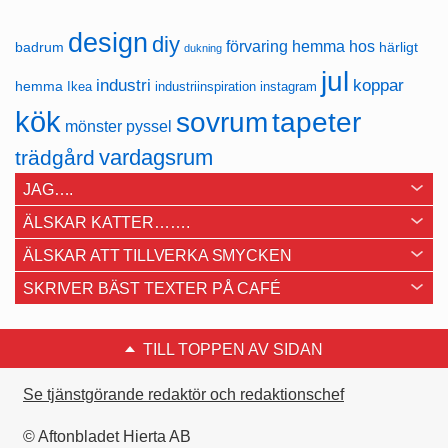
design
diy
förvaring
hemma hos
badrum
härligt
dukning
jul
industri
koppar
hemma
Ikea
industriinspiration
instagram
kök
sovrum
tapeter
mönster
pyssel
vardagsrum
trädgård
JAG….
ÄLSKAR KATTER…….
ÄLSKAR ATT TILLVERKA SMYCKEN
SKRIVER BÄST TEXTER PÅ CAFÉ
TILL TOPPEN AV SIDAN
Se tjänstgörande redaktör och redaktionschef
© Aftonbladet Hierta AB