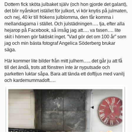
Dottern fick sköta julbaket själv (och hon gjorde det galant),
det blir nyårskort istället för julkort, vi kör knytis på julmaten,
och nej, 40 kr till frökens julblomma, den får komma i
mellandagarna i stället. Och julstädningen…. tja, efter alla
hejarop på Facebook, så insåg jag att…. va fasen…. lite
skit i hörnen gör faktiskt inget. ”Vad gör det om 100 år” som
jag och min bästa fotograf Angelica Söderberg brukar
säga.
Här kommer lite bilder från mitt julhem….. det går ju att få
till det ändå, trots att fönstren inte är nyputsade och
parketten luktar såpa. Bara att tända ett doftljus med vanilj
och kardemummadoft….