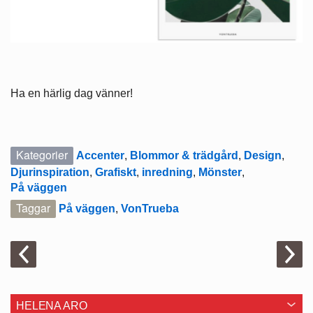
Ha en härlig dag vänner!
Kategorier
Accenter
,
Blommor & trädgård
,
Design
,
Djurinspiration
,
Grafiskt
,
inredning
,
Mönster
,
På väggen
Taggar
På väggen
,
VonTrueba
HELENA ARO