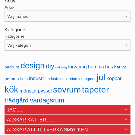
Arkiv
Arkiv
Kategorier
Kategorier
design
diy
förvaring
hemma hos
badrum
härligt
dukning
jul
industri
koppar
hemma
Ikea
industriinspiration
instagram
kök
sovrum
tapeter
mönster
pyssel
vardagsrum
trädgård
JAG….
ÄLSKAR KATTER…….
ÄLSKAR ATT TILLVERKA SMYCKEN