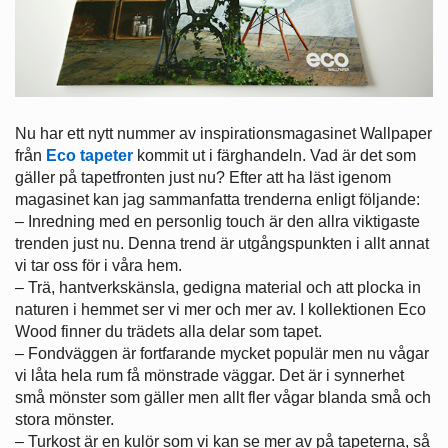
Nu har ett nytt nummer av inspirationsmagasinet Wallpaper
från
Eco tapeter
kommit ut i färghandeln. Vad är det som
gäller på tapetfronten just nu? Efter att ha läst igenom
magasinet kan jag sammanfatta trenderna enligt följande:
– Inredning med en personlig touch är den allra viktigaste
trenden just nu. Denna trend är utgångspunkten i allt annat
vi tar oss för i våra hem.
– Trä, hantverkskänsla, gedigna material och att plocka in
naturen i hemmet ser vi mer och mer av. I kollektionen Eco
Wood finner du trädets alla delar som tapet.
– Fondväggen är fortfarande mycket populär men nu vågar
vi låta hela rum få mönstrade väggar. Det är i synnerhet
små mönster som gäller men allt fler vågar blanda små och
stora mönster.
– Turkost är en kulör som vi kan se mer av på tapeterna, så