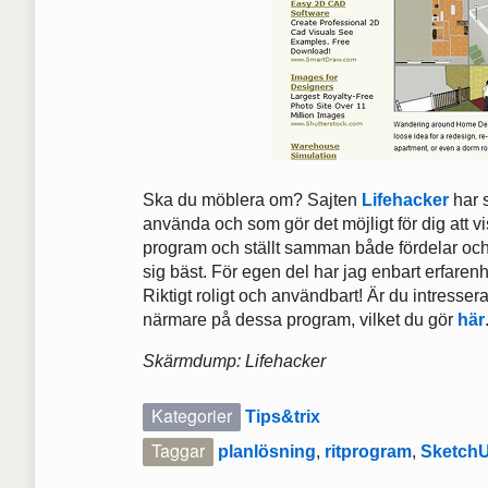
Ska du möblera om? Sajten
Lifehacker
har 
använda och som gör det möjligt för dig att v
program och ställt samman både fördelar och
sig bäst. För egen del har jag enbart erfaren
Riktigt roligt och användbart! Är du intresser
närmare på dessa program, vilket du gör
här
Skärmdump: Lifehacker
Kategorier
Tips&trix
Taggar
planlösning
,
ritprogram
,
Sketch