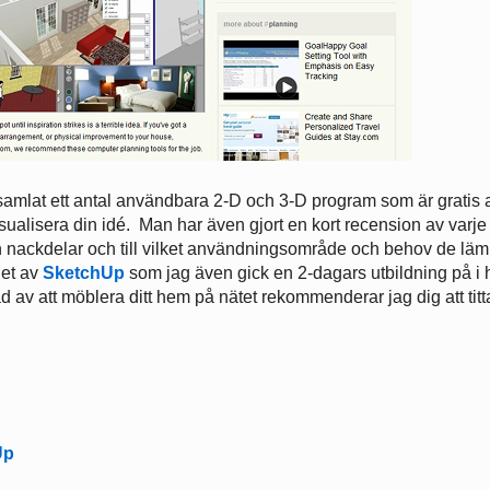
samlat ett antal användbara 2-D och 3-D program som är gratis a
isualisera din idé. Man har även gjort en kort recension av varje
 nackdelar och till vilket användningsområde och behov de lä
het av
SketchUp
som jag även gick en 2-dagars utbildning på i 
ad av att möblera ditt hem på nätet rekommenderar jag dig att titt
.
Up