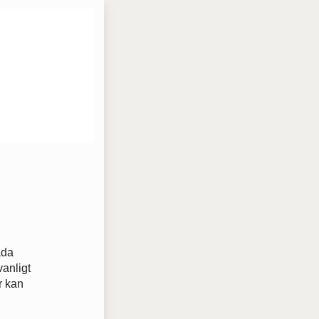
åda
anligt
r kan