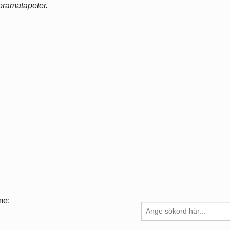
oramatapeter.
me: