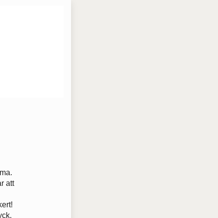
mma.
r att
ert!
yck.