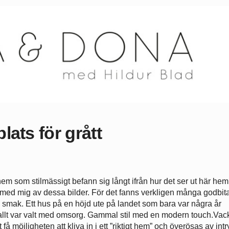
plats för grått
 hem som stilmässigt befann sig långt ifrån hur det ser ut här he
 med mig av dessa bilder. För det fanns verkligen många godbita
ch smak. Ett hus på en höjd ute på landet som bara var några år
llt var valt med omsorg. Gammal stil med en modern touch.Vack
 få möjligheten att kliva in i ett ”riktigt hem” och överösas av intr