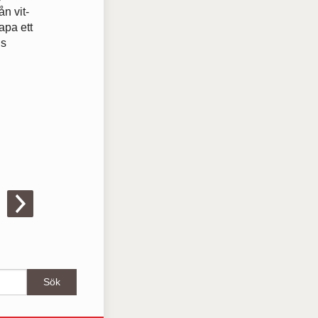
ån vit-
apa ett
ns