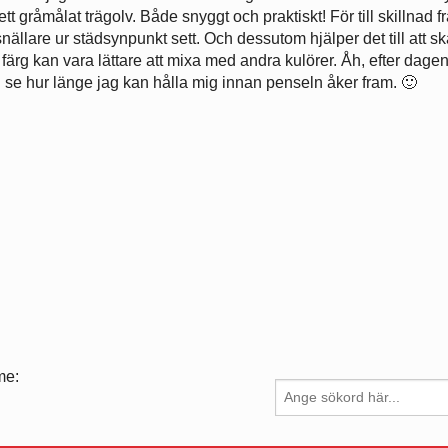
 gråmålat trägolv. Både snyggt och praktiskt! För till skillnad fr
snällare ur städsynpunkt sett. Och dessutom hjälper det till att sk
 färg kan vara lättare att mixa med andra kulörer. Åh, efter dage
i se hur länge jag kan hålla mig innan penseln åker fram. 🙂
me: