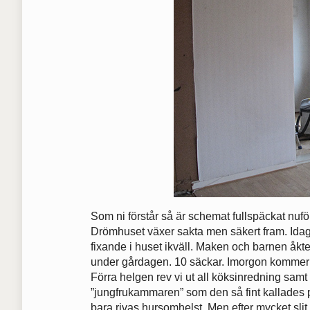
Som ni förstår så är schemat fullspäckat nuför
Drömhuset växer sakta men säkert fram. Idag ha
fixande i huset ikväll. Maken och barnen åk
under gårdagen. 10 säckar. Imorgon kommer el
Förra helgen rev vi ut all köksinredning samt 
”jungfrukammaren” som den så fint kallades
bara rivas hursomhelst. Men efter mycket slit