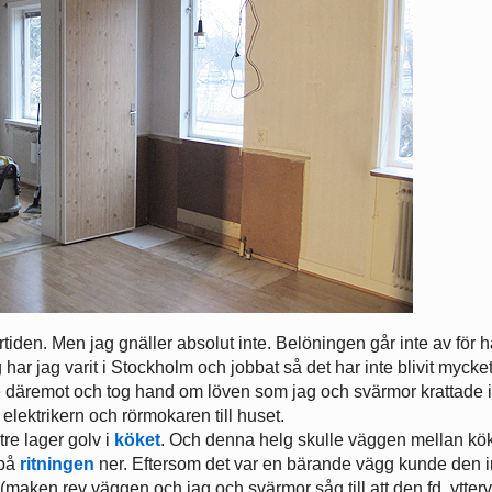
tiden. Men jag gnäller absolut inte. Belöningen går inte av för h
r jag varit i Stockholm och jobbat så det har inte blivit mycket 
te däremot och tog hand om löven som jag och svärmor krattade 
ektrikern och rörmokaren till huset.
tre lager golv i
köket
. Och denna helg skulle väggen mellan kö
 på
ritningen
ner. Eftersom det var en bärande vägg kunde den i
 (maken rev väggen och jag och svärmor såg till att den fd. ytte