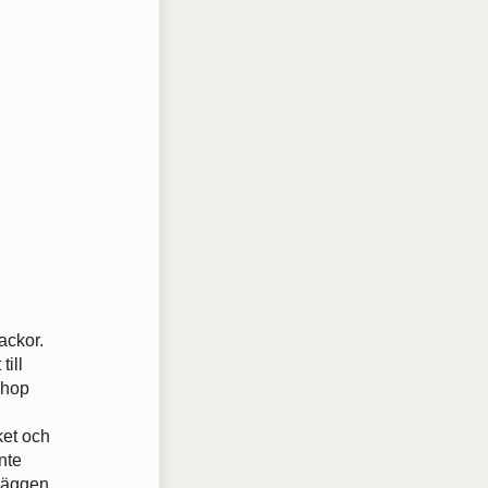
ackor.
till
ihop
ket och
nte
rväggen