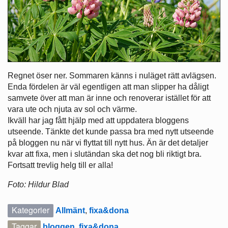
Regnet öser ner. Sommaren känns i nuläget rätt avlägsen.
Enda fördelen är väl egentligen att man slipper ha dåligt
samvete över att man är inne och renoverar istället för att
vara ute och njuta av sol och värme.
Ikväll har jag fått hjälp med att uppdatera bloggens
utseende. Tänkte det kunde passa bra med nytt utseende
på bloggen nu när vi flyttat till nytt hus. Än är det detaljer
kvar att fixa, men i slutändan ska det nog bli riktigt bra.
Fortsatt trevlig helg till er alla!
Foto: Hildur Blad
Kategorier
Allmänt
,
fixa&dona
Taggar
bloggen
,
fixa&dona