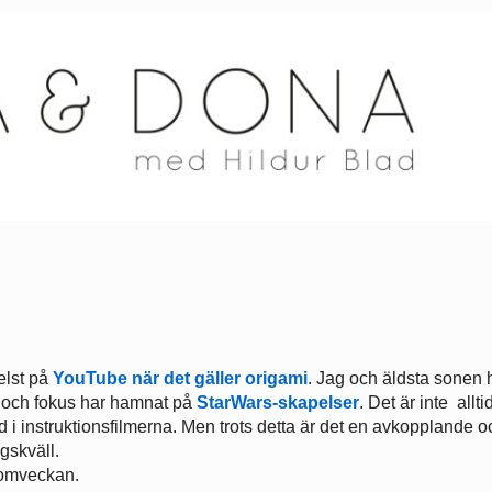
elst på
YouTube när det gäller origami
. Jag och äldsta sonen 
er och fokus har hamnat på
StarWars-skapelser
. Det är inte allti
ed i instruktionsfilmerna. Men trots detta är det en avkopplande o
gskväll.
romveckan.