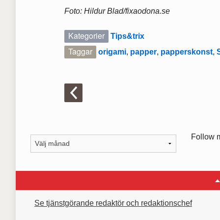
Foto: Hildur Blad/fixaodona.se
Kategorier
Tips&trix
Taggar
origami
,
papper
,
papperskonst
,
Follow 
Se tjänstgörande redaktör och redaktionschef