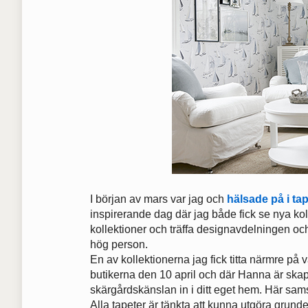
I början av mars var jag och
hälsade på i ta
inspirerande dag där jag både fick se nya ko
kollektioner och träffa designavdelningen o
hög person.
En av kollektionerna jag fick titta närmre på 
butikerna den 10 april och där Hanna är ska
skärgårdskänslan in i ditt eget hem. Här sams
Alla tapeter är tänkta att kunna utgöra grunden 