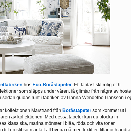
petfabriken
hos
Eco-
Boråstapeter
. Ett fantastiskt rolig och
llektioner som släpps under våren, få glimtar från några av höst
ch sedan guidas runt i fabriken av Hanna Wendelbo-Hansson i 
var kollektionen Marstrand från
Boråstapeter
som kommer ut i
paren av kollektionen. Med dessa tapeter kan du plocka in
as klassiska, marina mönster i blåa, röda och vita toner.
till en stil som är lätt att bygga på med textilier, filtar och andra