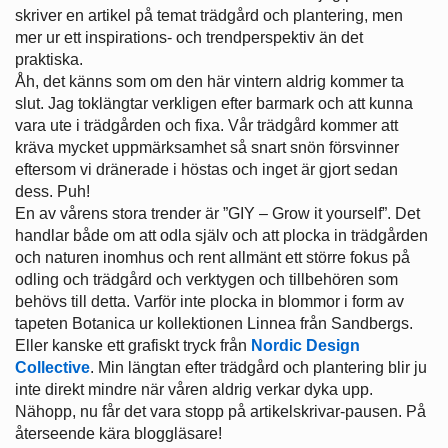
skriver en artikel på temat trädgård och plantering, men
mer ur ett inspirations- och trendperspektiv än det
praktiska.
Åh, det känns som om den här vintern aldrig kommer ta
slut. Jag toklängtar verkligen efter barmark och att kunna
vara ute i trädgården och fixa. Vår trädgård kommer att
kräva mycket uppmärksamhet så snart snön försvinner
eftersom vi dränerade i höstas och inget är gjort sedan
dess. Puh!
En av vårens stora trender är ”GIY – Grow it yourself”. Det
handlar både om att odla själv och att plocka in trädgården
och naturen inomhus och rent allmänt ett större fokus på
odling och trädgård och verktygen och tillbehören som
behövs till detta. Varför inte plocka in blommor i form av
tapeten Botanica ur kollektionen Linnea från Sandbergs.
Eller kanske ett grafiskt tryck från
Nordic Design
Collective
. Min längtan efter trädgård och plantering blir ju
inte direkt mindre när våren aldrig verkar dyka upp.
Nähopp, nu får det vara stopp på artikelskrivar-pausen. På
återseende kära bloggläsare!