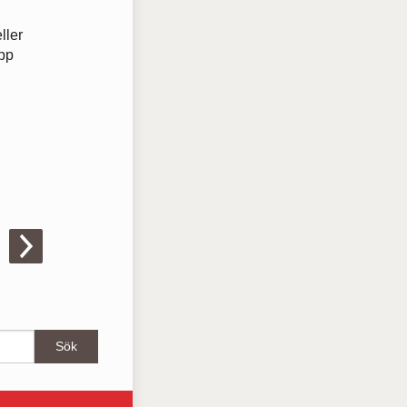
ller
upp