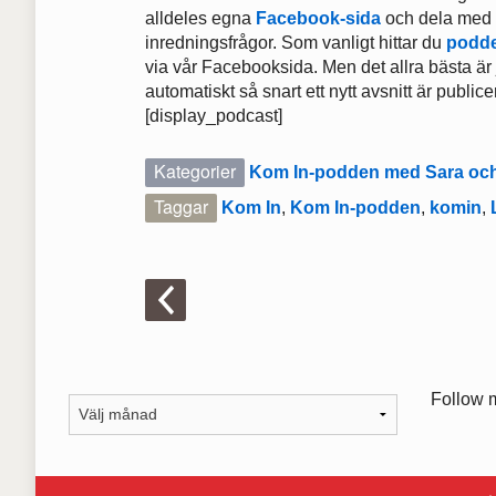
alldeles egna
Facebook-sida
och dela med d
inredningsfrågor. Som vanligt hittar du
podde
via vår Facebooksida. Men det allra bästa ä
automatiskt så snart ett nytt avsnitt är publice
[display_podcast]
Kategorier
Kom In-podden med Sara och
Taggar
Kom In
,
Kom In-podden
,
komin
,
Follow 