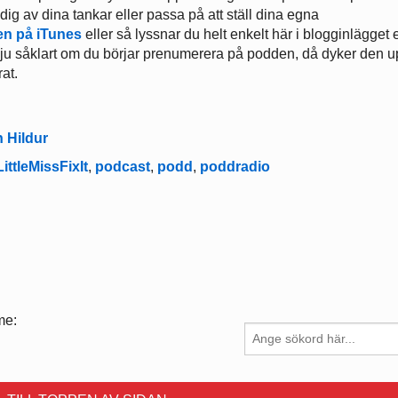
ig av dina tankar eller passa på att ställ dina egna
n på iTunes
eller så lyssnar du helt enkelt här i blogginlägget e
r ju såklart om du börjar prenumerera på podden, då dyker den 
rat.
 Hildur
LittleMissFixIt
,
podcast
,
podd
,
poddradio
me: