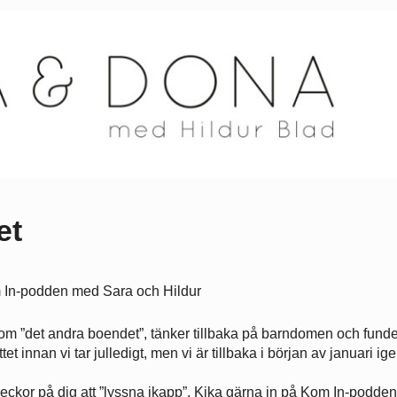
et
i om ”det andra boendet”, tänker tillbaka på barndomen och funde
et innan vi tar julledigt, men vi är tillbaka i början av januari ig
 veckor på dig att ”lyssna ikapp”. Kika gärna in på Kom In-podde