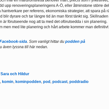
ekt och inte en mardrömsresa behöver man, precis som i yrkeslivet
dd upp renoveringsplaneringens A-Ö, eller åtminstone större de
ta hantverkare per referens, ekonomiska strategier, att spara på rä
 blir dyrare och tar längre tid än man först tänkt sig. Skillnaden 
är förutseende nog att ta med det oförutsedda i sin planering.
m men med lite planering och hårt arbete kommer man definitivt
Facebook-sida
. Som vanligt hittar du
podden på
u även lyssna till här nedan.
Sara och Hildur
n
,
komin
,
kominpodden
,
pod
,
podcast
,
poddradio