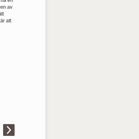
, ha en
len av
tt
är att