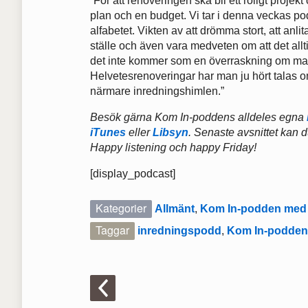
”För att renoveringen ska bli ett roligt proj
plan och en budget. Vi tar i denna veckas po
alfabetet. Vikten av att drömma stort, att anli
ställe och även vara medveten om att det alltid
det inte kommer som en överraskning om man 
Helvetesrenoveringar har man ju hört talas o
närmare inredningshimlen.”
Besök gärna Kom In-poddens alldeles egna
iTunes
eller
Libsyn
. Senaste avsnittet kan d
Happy listening och happy Friday!
[display_podcast]
Kategorier
Allmänt
,
Kom In-podden med 
Taggar
inredningspodd
,
Kom In-podde