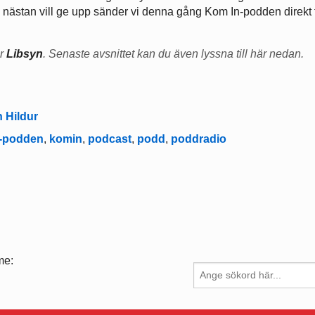
om nästan vill ge upp sänder vi denna gång Kom In-podden direkt 
er
Libsyn
. Senaste avsnittet kan du även lyssna till här nedan.
 Hildur
-podden
,
komin
,
podcast
,
podd
,
poddradio
me: