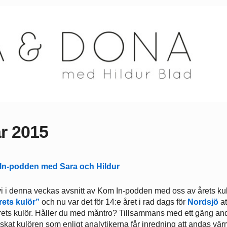
ar 2015
 vi i denna veckas avsnitt av Kom In-podden med oss av årets ku
rets kulör”
och nu var det för 14:e året i rad dags för
Nordsjö
at
 årets kulör. Håller du med måntro? Tillsammans med ett gäng an
rskat kulören som enligt analytikerna får inredning att andas vä