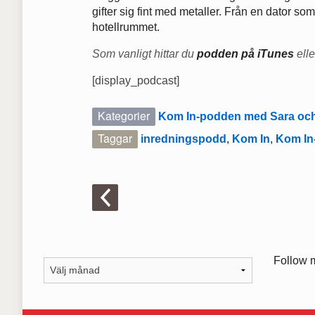
gifter sig fint med metaller. Från en dator s
hotellrummet.
Som vanligt hittar du
podden på iTunes
ell
[display_podcast]
Kategorier
Kom In-podden med Sara och
Taggar
inredningspodd
,
Kom In
,
Kom In
Follow 