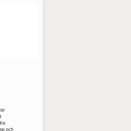
lör
t
dra
rme och