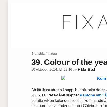
Startsida
/
Inlägg
39. Colour of the ye
10 oktober, 2014, kl. 02:16
av
Hildur Blad
Så färsk att färgen knappt hunnit torka delar
2015. I slutet av året släpper
Pantone sin ”å
berätta vilken kulör de utsett till kommande
bloggare har vi under en dag i Göteborg utfo