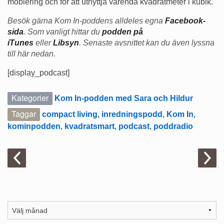
möblering och för att utnyttja varenda kvadratmeter i kubik.
Besök gärna Kom In-poddens alldeles egna
Facebook-
sida
. Som vanligt hittar du
podden på
iTunes
eller
Libsyn
. Senaste avsnittet kan du även lyssna
till här nedan.
[display_podcast]
Kategorier
Kom In-podden med Sara och Hildur
Taggar
compact living
,
inredningspodd
,
Kom In
,
kominpodden
,
kvadratsmart
,
podcast
,
poddradio