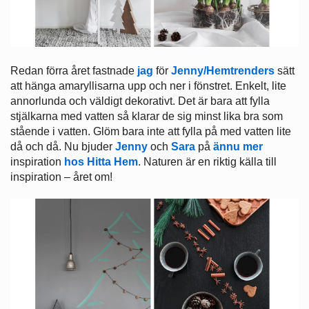
Redan förra året fastnade
jag
för
Jenny/Hemtrenders
sätt
att hänga amaryllisarna upp och ner i fönstret. Enkelt, lite
annorlunda och väldigt dekorativt. Det är bara att fylla
stjälkarna med vatten så klarar de sig minst lika bra som
stående i vatten. Glöm bara inte att fylla på med vatten lite
då och då. Nu bjuder
Jenny
och
Sara
på
ännu mer
inspiration
hos Hitta Hem
. Naturen är en riktig källa till
inspiration – året om!