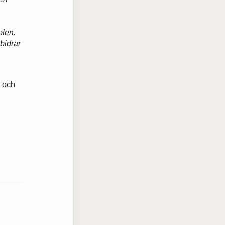
olen.
 bidrar
a och