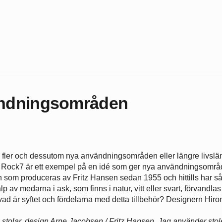
ändningsområden
bel fler och dessutom nya användningsområden eller längre livsl
 Rock7 är ett exempel på en idé som ger nya användningsområd
som produceras av Fritz Hansen sedan 1955 och hittills har sål
 av medarna i ask, som finns i natur, vitt eller svart, förvandlas
vad är syftet och fördelarna med detta tillbehör? Designern Hiro
 stolar, design Arne Jacobsen / Fritz Hansen. Jag använder sto