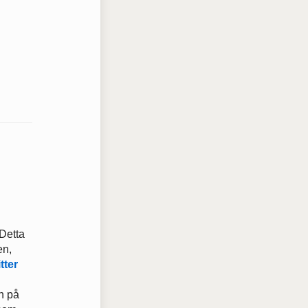
 Detta
en,
tter
h på