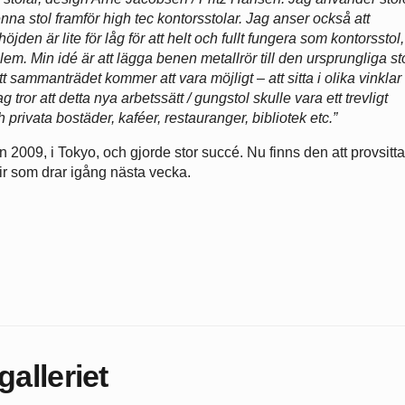
nna stol framför high tec kontorsstolar. Jag anser också att
jden är lite för låg för att helt och fullt fungera som kontorsstol,
em. Min idé är att lägga benen metallrör till den ursprungliga st
 att sammanträdet kommer att vara möjligt – att sitta i olika vinklar
 tror att detta nya arbetssätt / gungstol skulle vara ett trevligt
h privata bostäder, kaféer, restauranger, bibliotek etc.”
2009, i Tokyo, och gjorde stor succé. Nu finns den att provsitt
ir som drar igång nästa vecka.
alleriet