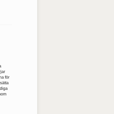
a
jar
na för
sätta
ödiga
inom