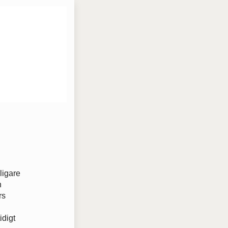
ligare
n
rs
idigt