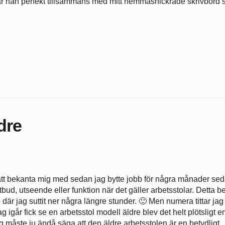
sar han perfekt tillsammans med mitt hemmasnickrade skrivbord
dre
 fått bekanta mig med sedan jag bytte jobb för några månader sed
tbud, utseende eller funktion när det gäller arbetsstolar. Detta b
jobb där jag suttit ner några längre stunder. 🙂 Men numera tittar jag
 igår fick se en arbetsstol modell äldre blev det helt plötsligt e
ag måste ju ändå säga att den äldre arbetsstolen är en betydligt