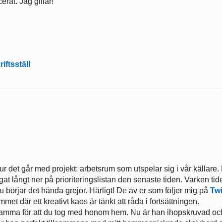
erat. Jag gillar!
iftsställ
 det går med projekt: arbetsrum som utspelar sig i vår källare.
at långt ner på prioriteringslistan den senaste tiden. Varken tid
nu börjar det hända grejor. Härligt! De av er som följer mig på
Twi
met där ett kreativt kaos är tänkt att råda i fortsättningen.
 mamma för att du tog med honom hem. Nu är han ihopskruvad oc