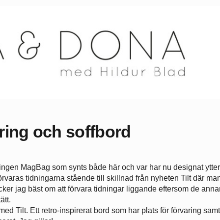
aring och soffbord
ringen MagBag som synts både här och var har nu designat ytter
örvaras tidningarna stående till skillnad från nyheten Tilt där ma
cker jag bäst om att förvara tidningar liggande eftersom de anna
ätt.
d Tilt. Ett retro-inspirerat bord som har plats för förvaring samt