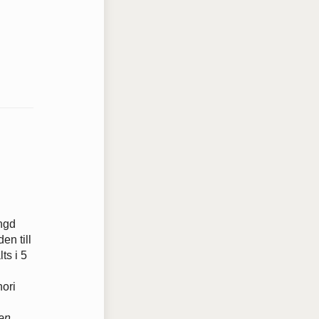
ängd
en till
ts i 5
nori
len