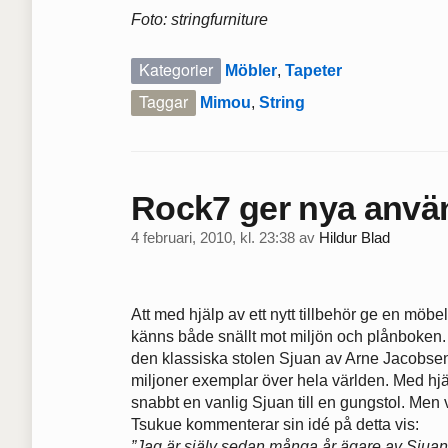
Foto: stringfurniture
Kategorier
Möbler
,
Tapeter
Taggar
Mimou
,
String
Rock7 ger nya anv
4 februari, 2010, kl. 23:38
av
Hildur Blad
Att med hjälp av ett nytt tillbehör ge en mö
känns både snällt mot miljön och plånboken.
den klassiska stolen Sjuan av Arne Jacobsen 
miljoner exemplar över hela världen. Med hjälp
snabbt en vanlig Sjuan till en gungstol. Men 
Tsukue kommenterar sin idé på detta vis:
”Jag är själv sedan många år ägare av Sjuan