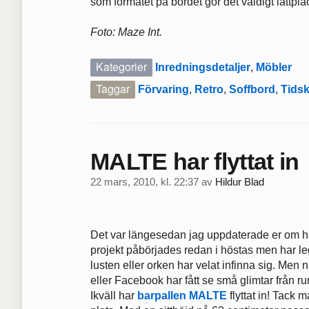
som formatet på bordet gör det väldigt lättplac
Foto: Maze Int.
Kategorier
Inredningsdetaljer
,
Möbler
Taggar
Förvaring
,
Retro
,
Soffbord
,
Tidskr
MALTE har flyttat in
22 mars, 2010, kl. 22:37
av
Hildur Blad
Det var längesedan jag uppdaterade er om hur
projekt påbörjades redan i höstas men har leg
lusten eller orken har velat infinna sig. Men 
eller Facebook har fått se små glimtar från rum
Ikväll har
barpallen MALTE
flyttat in! Tack