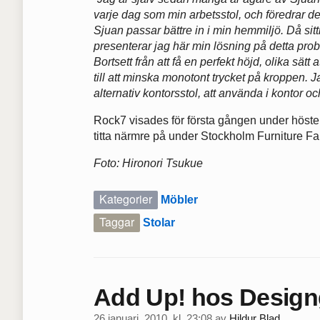
varje dag som min arbetsstol, och föredrar de
Sjuan passar bättre in i min hemmiljö. Då sitthö
presenterar jag här min lösning på detta probl
Bortsett från att få en perfekt höjd, olika sätt
till att minska monotont trycket på kroppen. Jag
alternativ kontorsstol, att använda i kontor oc
Rock7 visades för första gången under hösten 
titta närmre på under Stockholm Furniture Fa
Foto: Hironori Tsukue
Kategorier
Möbler
Taggar
Stolar
Add Up! hos Designg
26 januari, 2010, kl. 23:08
av
Hildur Blad