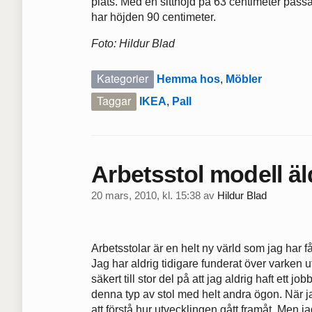
plats. Med en sitthöjd på 63 centimeter pas
har höjden 90 centimeter.
Foto: Hildur Blad
Kategorier
Hemma hos
,
Möbler
Taggar
IKEA
,
Pall
Arbetsstol modell äl
20 mars, 2010, kl. 15:38
av
Hildur Blad
Arbetsstolar är en helt ny värld som jag har
Jag har aldrig tidigare funderat över varken u
säkert till stor del på att jag aldrig haft ett 
denna typ av stol med helt andra ögon. När jag
att förstå hur utvecklingen gått framåt. Men j