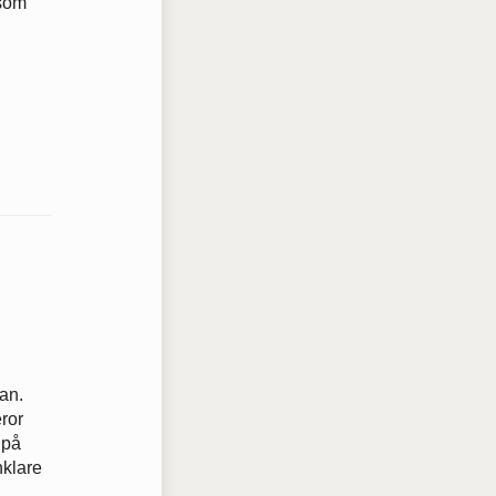
 som
an.
eror
 på
nklare