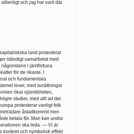
ilenligt och jag har varit där
apitalistiska land protesterar
öger ständigt samarbetat med
n någonstans i jämförbara
tter för de rikaste, I
iserat och fundamentala
systemet lever, med avrättningar
tannien ökar ojämlikheten,
högre studier, med allt ad det
ropa protesterar vanligt folk
 företrädare åstadkommit men
ste betala för. Man kan undra
nerationen ska leda. — Vi är
e konkret och symbolisk effekt