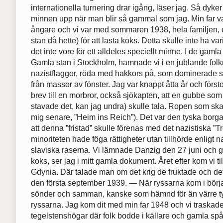
internationella turnering drar igång, läser jag. Så dyker
minnen upp när man blir så gammal som jag. Min far va
ångare och vi var med sommaren 1938, hela familjen, 
stan då hette) för att lasta koks. Detta skulle inte ha v
det inte vore för ett alldeles speciellt minne. I de gamla
Gamla stan i Stockholm, hamnade vi i en jublande fol
nazistflaggor, röda med hakkors på, som dominerade 
från massor av fönster. Jag var knappt åtta år och försto
brev till en morbror, också sjökapten, att en gubbe som
stavade det, kan jag undra) skulle tala. Ropen som skall
mig senare, ”Heim ins Reich”). Det var den tyska borg
att denna ”fristad” skulle förenas med det nazistiska ”T
minoriteten hade föga rättigheter utan tillhörde enligt 
slaviska raserna. Vi lämnade Danzig den 27 juni och g
koks, ser jag i mitt gamla dokument. Året efter kom vi t
Gdynia. Där talade man om det krig de fruktade och de
den första september 1939. — När ryssarna kom i börj
sönder och samman, kanske som hämnd för än värre ty
ryssarna. Jag kom dit med min far 1948 och vi traskad
tegelstenshögar där folk bodde i källare och gamla spå