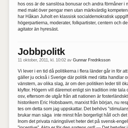
hos oss är de sanslösa bonusar och andra förmåner i m
med makt över pengar men utan märkvärdig kompetens d
har Håkan Juholt en klassisk socialdemokratisk uppgift, i
högerpartierna, moderater, folkpartister, centern och de 
agitator än hyresäst.
Jobbpolitk
11 oktober, 2011, kl. 10:02
av
Gunnar Fredriksson
Vi lever i en tid då politikerna i flera länder går in för at
gäller ju också i Sverige där politik med rätta handlar 
vänstern, av olika slag, är om den politiken leder till
klyftor. Högern vill däremot enligt sin tradition inte tal
osv, eftersom de utgår från att nationen är fosterländ
historikern Eric Hobsbawm, marxist från början, nu resp
tes om detta som jag uppskattar. Det behövs ”stimulans” 
brukar man säga inte minst från borgerligt håll och de
Inom det privata näringslivet heter det på svensk-eng
”incentive”. Akta er för den sortens ord! — Det betyde