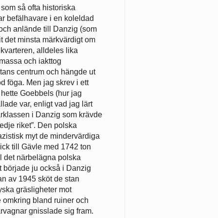
 som så ofta historiska
r befälhavare i en koleldad
och anlände till Danzig (som
arit det minsta märkvärdigt om
 kvarteren, alldeles lika
kmassa och iakttog
stans centrum och hängde ut
d föga. Men jag skrev i ett
 hette Goebbels (hur jag
ade var, enligt vad jag lärt
arklassen i Danzig som krävde
redje riket”. Den polska
nazistisk myt de mindervärdiga
ick till Gävle med 1742 ton
ill det närbelägna polska
t började ju också i Danzig
an av 1945 sköt de stan
ska gräsligheter mot
e omkring bland ruiner och
rvagnar gnisslade sig fram.