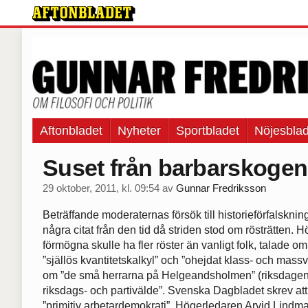
Aftonbladet
Nyheter
Sportbladet
Nöjesblad
Suset från barbarskogen
29 oktober, 2011, kl. 09:54
av
Gunnar Fredriksson
Beträffande moderaternas försök till historieförfalskni
några citat från den tid då striden stod om rösträtten. 
förmögna skulle ha fler röster än vanligt folk, talade om
”själlös kvantitetskalkyl” och ”ohejdat klass- och mass
om ”de små herrarna på Helgeandsholmen” (riksdagen
riksdags- och partivälde”. Svenska Dagbladet skrev att pa
”primitiv arbetardemokrati”. Högerledaren Arvid Lindma