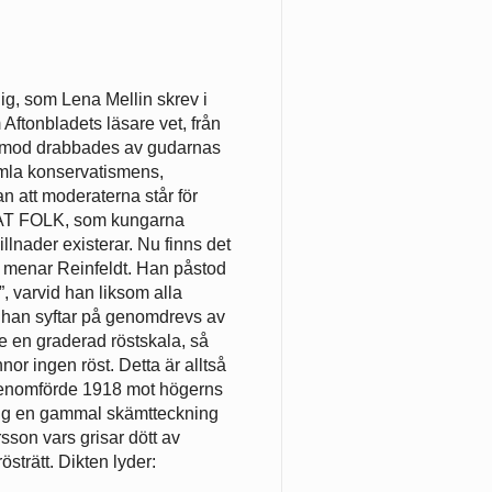
dig, som Lena Mellin skrev i
Aftonbladets läsare vet, från
rmod drabbades av gudarnas
amla konservatismens,
an att moderaterna står för
ENAT FOLK, som kungarna
llnader existerar. Nu finns det
t, menar Reinfeldt. Han påstod
, varvid han liksom alla
m han syftar på genomdrevs av
 en graderad röstskala, så
nor ingen röst. Detta är alltså
 genomförde 1918 mot högerns
 mig en gammal skämtteckning
sson vars grisar dött av
strätt. Dikten lyder: