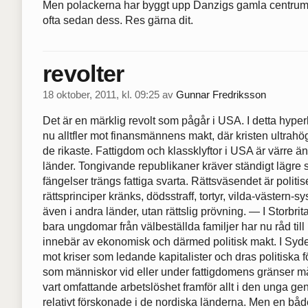
Men polackerna har byggt upp Danzigs gamla centrum st
ofta sedan dess. Res gärna dit.
revolter
18 oktober, 2011, kl. 09:25
av
Gunnar Fredriksson
Det är en märklig revolt som pågår i USA. I detta hyperk
nu alltfler mot finansmännens makt, där kristen ultrah
de rikaste. Fattigdom och klassklyftor i USA är värre ä
länder. Tongivande republikaner kräver ständigt lägre ska
fängelser trängs fattiga svarta. Rättsväsendet är polit
rättsprinciper kränks, dödsstraff, tortyr, vilda-västern-
även i andra länder, utan rättslig prövning. — I Storbri
bara ungdomar från välbeställda familjer har nu råd till 
innebär av ekonomisk och därmed politisk makt. I Sydeu
mot kriser som ledande kapitalister och dras politiska
som människor vid eller under fattigdomens gränser må
vart omfattande arbetslöshet framför allt i den unga ge
relativt förskonade i de nordiska länderna. Men en båd