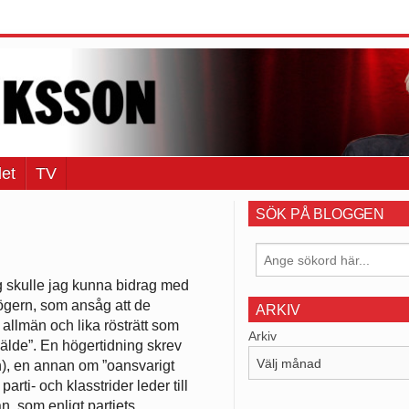
et
TV
SÖK PÅ BLOGGEN
ng skulle jag kunna bidrag med
Högern, som ansåg att de
ARKIV
 allmän och lika rösträtt som
Arkiv
välde”. En högertidning skrev
), en annan om ”oansvarigt
rti- och klasstrider leder till
n, som enligt partiets