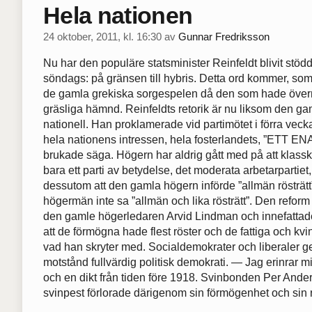
Hela nationen
24 oktober, 2011, kl. 16:30
av
Gunnar Fredriksson
Nu har den populäre statsminister Reinfeldt blivit stöd
söndags: på gränsen till hybris. Detta ord kommer, som 
de gamla grekiska sorgespelen då den som hade öve
gräsliga hämnd. Reinfeldts retorik är nu liksom den g
nationell. Han proklamerade vid partimötet i förra veck
hela nationens intressen, hela fosterlandets, ”ETT 
brukade säga. Högern har aldrig gått med på att klasski
bara ett parti av betydelse, det moderata arbetarpartie
dessutom att den gamla högern införde ”allmän rösträtt”
högermän inte sa ”allmän och lika rösträtt”. Den refor
den gamle högerledaren Arvid Lindman och innefattade
att de förmögna hade flest röster och de fattiga och kvin
vad han skryter med. Socialdemokrater och liberaler
motstånd fullvärdig politisk demokrati. — Jag erinrar
och en dikt från tiden före 1918. Svinbonden Per Ander
svinpest förlorade därigenom sin förmögenhet och sin rö