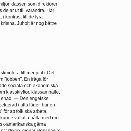
iljonklassen som direktörer
elar ut till varandra. Här
 kontrast till de fyra
kristna. Juholt är nog bättre
t stimulera till mer jobb. Det
om ”jobben”. En fråga för
 ökade sociala och ekonomiska
a om klassklyftor, klassamhälle,
skt enad. — Den engelske
ekterad i alla läger, har en
för att folk ska arbeta,
t kunde väl alla hålla med om.
elsk-amerikanska gärna
r i praktiken, menar Hobsbawm,