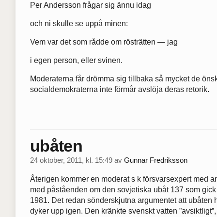
Per Andersson frågar sig ännu idag
och ni skulle se uppå minen:
Vem var det som rådde om rösträtten — jag
i egen person, eller svinen.
Moderaterna får drömma sig tillbaka så mycket de önsk
socialdemokraterna inte förmår avslöja deras retorik.
ubåten
24 oktober, 2011, kl. 15:49
av
Gunnar Fredriksson
Återigen kommer en moderat s k försvarsexpert med ank
med påståenden om den sovjetiska ubåt 137 som gick 
1981. Det redan sönderskjutna argumentet att ubåten had
dyker upp igen. Den kränkte svenskt vatten ”avsiktligt”, 