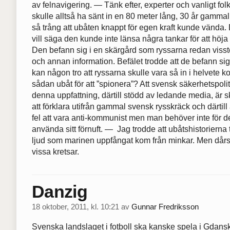
av felnavigering. — Tänk efter, experter och vanligt fo
skulle alltså ha sänt in en 80 meter lång, 30 år gammal
så trång att ubåten knappt för egen kraft kunde vända.
vill säga den kunde inte länsa några tankar för att höj
Den befann sig i en skärgård som ryssarna redan visste 
och annan information. Befälet trodde att de befann s
kan någon tro att ryssarna skulle vara så in i helvete k
sådan ubåt för att ”spionera”? Att svensk säkerhetspoli
denna uppfattning, därtill stödd av ledande media, är 
att förklara utifrån gammal svensk rysskräck och därtil
fel att vara anti-kommunist men man behöver inte för de
använda sitt förnuft. — Jag trodde att ubåtshistorierna t
ljud som marinen uppfångat kom från minkar. Men dårsk
vissa kretsar.
Danzig
18 oktober, 2011, kl. 10:21
av
Gunnar Fredriksson
Svenska landslaget i fotboll ska kanske spela i Gdan