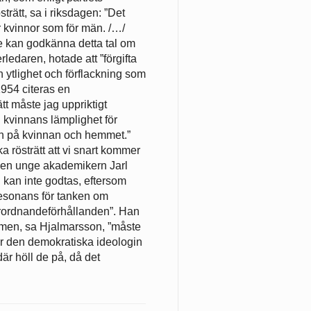
trätt, sa i riksdagen: ”Det
för kvinnor som för män. /…/
cke kan godkänna detta tal om
rledaren, hotade att ”förgifta
n ytlighet och förflackning som
 1954 citeras en
tt måste jag uppriktigt
l kvinnans lämplighet för
n på kvinnan och hemmet.”
 rösträtt att vi snart kommer
 Den unge akademikern Jarl
 kan inte godtas, eftersom
”resonans för tanken om
erordnandeförhållanden”. Han
ismen, sa Hjalmarsson, ”måste
r den demokratiska ideologin
är höll de på, då det