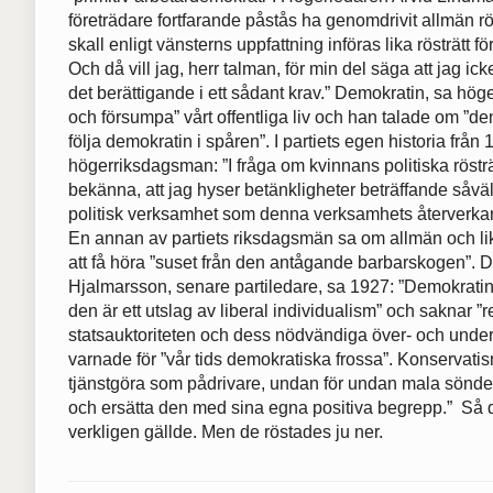
företrädare fortfarande påstås ha genomdrivit allmän rös
skall enligt vänsterns uppfattning införas lika rösträtt 
Och då vill jag, herr talman, för min del säga att jag i
det berättigande i ett sådant krav.” Demokratin, sa höge
och försumpa” vårt offentliga liv och han talade om ”de
följa demokratin i spåren”. I partiets egen historia från
högerriksdagsman: ”I fråga om kvinnans politiska rösträ
bekänna, att jag hyser betänkligheter beträffande såvä
politisk verksamhet som denna verksamhets återverka
En annan av partiets riksdagsmän sa om allmän och lika
att få höra ”suset från den antågande barbarskogen”.
Hjalmarsson, senare partiledare, sa 1927: ”Demokratin
den är ett utslag av liberal individualism” och saknar 
statsauktoriteten och dess nödvändiga över- och und
varnade för ”vår tids demokratiska frossa”. Konservat
tjänstgöra som pådrivare, undan för undan mala sönde
och ersätta den med sina egna positiva begrepp.” Så d
verkligen gällde. Men de röstades ju ner.