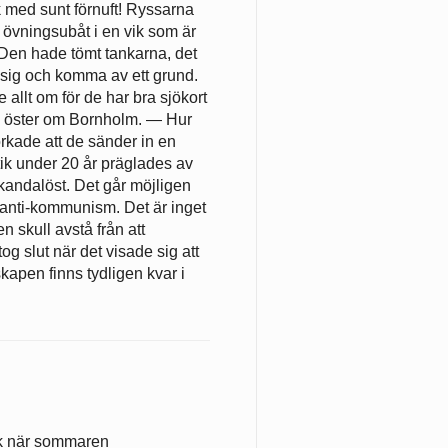
lk med sunt förnuft! Ryssarna
 övningsubåt i en vik som är
 Den hade tömt tankarna, det
a sig och komma av ett grund.
allt om för de har bra sjökort
ig öster om Bornholm. — Hur
orkade att de sänder in en
tik under 20 år präglades av
skandalöst. Det går möjligen
l anti-kommunism. Det är inget
n skull avstå från att
og slut när det visade sig att
apen finns tydligen kvar i
sk när sommaren