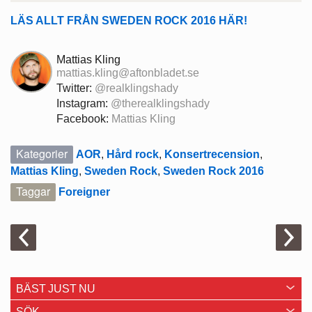
LÄS ALLT FRÅN SWEDEN ROCK 2016 HÄR!
Mattias Kling
mattias.kling@aftonbladet.se
Twitter:
@realklingshady
Instagram:
@therealklingshady
Facebook:
Mattias Kling
Kategorier
AOR
,
Hård rock
,
Konsertrecension
,
Mattias Kling
,
Sweden Rock
,
Sweden Rock 2016
Taggar
Foreigner
BÄST JUST NU
SÖK