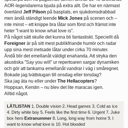
AOR-legendarerna bjuda på extra allt. De har en närmast
övertänd
Jeff Pilson
på basplats, en sjukdomsdrabbad
men ändå ständigt leende
Mick Jones
på scenen och –
inte minst – ett knippe bra låtar som först och främst inte
heter ”I want to know what love is”.
På något sätt skulle det kunna bli fantastiskt. Speciellt då
Foreigner
är på sitt mest publikfriande humör och radar
upp sina mest inetsade låtar under cirka 70 minuter.
Ändå blir det emellanåt väldigt enahanda. Att stryka den
akustiska ”Say you will” ur repertoaren sargar dynamiken
och gör att tankarna emellanåt vandrar i väg i småregnet.
Bokade jag tvättstugan till onsdag eller torsdag?
Ska jag äta nu eller under
The Hellacopters
?
Hoppsan, Kerstin – nu blev det lite maracas igen.
Alltid något.
LÅTLISTAN
1. Double vision 2. Head games 3. Cold as ice
4. Dirty white boy 5. Feels like the first time 6. Urgent 7. Juke
box hero
Extranummer
8. Long, long way from home 9. I
want to know what love is 10. Hot blooded