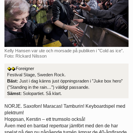
Kelly Hansen var ute och morsade på publiken i ”Cold as ice”.
Foto: RIckard Nilsson
Foreigner
Festival Stage, Sweden Rock.
Bäst:
Just i dag känns just öppningsraden i ”Juke box hero”
(”Standing in the rain…”) väldigt passande.
Sämst:
Solopartiet. Så klart.
NORJE. Saxofon! Maracas! Tamburin! Keyboardspel med
plektrum!
Hoppsan, Kerstin – ett trumsolo också!
Även med en bantad repertoar jämfört med den de har
spelat på den nu pågående turnén ämnar de 40-årsfirande