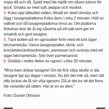
vispa då och då. Späd med lite mjölk om såsen känns för
tjock. Smaka av med salt, peppar och muskot.
4
. Koka upp lättsaltat vatten, tillsätt en sked olivolja och
lägg i lasagneplattorna Koka dem i cirka 2 minuter. Häll av
vattnet och låt lasagneplattorna rinna av. Om plattorna
förkokas drar de åt sig såserna på ett sätt som ger en
smakrik och god lasagne.
5
. Täck botten på en ugnssäker form med ett tunt lager
béchamelsås. Varva lasagneplattor, skink- och
kronärtskocksblandningen, parmesan och avsluta med ett
lager béchamelsås. Strö över parmesanost.
6
. Grädda i nedre delen av ugnen i cirka 30 minuter.
”Mina barn älskar lasagne! Om de fick välja skulle vi äta
lasagne typ sju dagar i veckan. Nu blir det inte så, men rätt
ofta lyckas de få sin vilja igenom. Då är det tur att det finns
lite varianter på rätten. Här är en av dem.”
Foto: Daniel Ohlsson