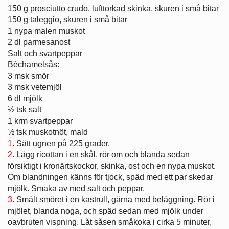
150 g prosciutto crudo, lufttorkad skinka, skuren i små bitar
150 g taleggio, skuren i små bitar
1 nypa malen muskot
2 dl parmesanost
Salt och svartpeppar
Béchamelsås:
3 msk smör
3 msk vetemjöl
6 dl mjölk
½ tsk salt
1 krm svartpeppar
½ tsk muskotnöt, mald
1
. Sätt ugnen på 225 grader.
2
. Lägg ricottan i en skål, rör om och blanda sedan
försiktigt i kronärtskockor, skinka, ost och en nypa muskot.
Om blandningen känns för tjock, späd med ett par skedar
mjölk. Smaka av med salt och peppar.
3
. Smält smöret i en kastrull, gärna med beläggning. Rör i
mjölet, blanda noga, och späd sedan med mjölk under
oavbruten vispning. Låt såsen småkoka i cirka 5 minuter,