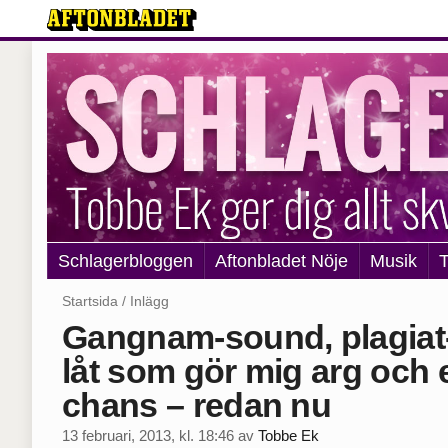
Schlagerbloggen
Aftonbladet Nöje
Musik
T
Startsida
/
Inlägg
Gangnam-sound, plagiat-
låt som gör mig arg och 
chans – redan nu
13 februari, 2013, kl. 18:46
av
Tobbe Ek