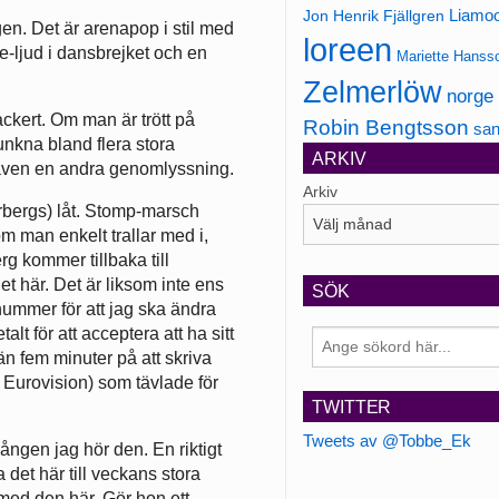
Jon Henrik Fjällgren
Liamo
en. Det är arenapop i stil med
loreen
e-ljud i dansbrejket och en
Mariette Hanss
Zelmerlöw
norge
ackert. Om man är trött på
Robin Bengtsson
san
nkna bland flera stora
ARKIV
 även en andra genomlyssning.
Arkiv
örbergs) låt. Stomp-marsch
m man enkelt trallar med i,
 kommer tillbaka till
t här. Det är liksom inte ens
SÖK
nummer för att jag ska ändra
lt för att acceptera att ha sitt
n fem minuter på att skriva
Eurovision) som tävlade för
TWITTER
Tweets av @Tobbe_Ek
ngen jag hör den. En riktigt
 det här till veckans stora
 med den här. Gör hon ett