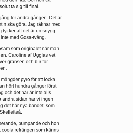
 ta sig till final.
 igång för andra gången. Det är
rtin ska göra. Jag räknar med
 tycker att det är en snygg
, inte med Gosa-tvång.
slosam som originalet när man
nen. Caroline af Ugglas vet
er gränsen och blir för
hen.
mängder pyro för att locka
n hört hundra gånger förut.
g och det här är inte alls
å andra sidan har vi ingen
ring det här nya bandet, som
Skellefteå.
ulserande, pumpande och hon
lt coola refrängen som känns