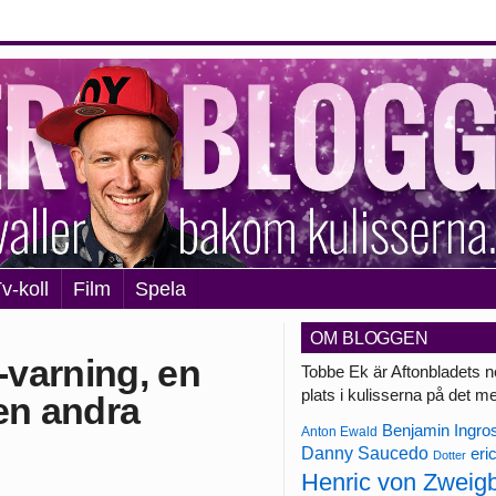
v-koll
Film
Spela
OM BLOGGEN
varning, en
Tobbe Ek är Aftonbladets n
plats i kulisserna på det m
en andra
Benjamin Ingro
Anton Ewald
Danny Saucedo
eri
Dotter
Henric von Zweig