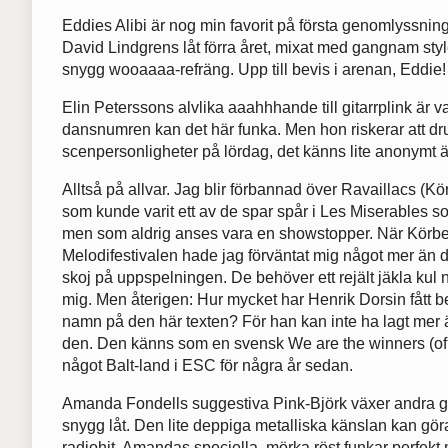
Eddies Alibi är nog min favorit på första genomlyssning
David Lindgrens låt förra året, mixat med gangnam styl
snygg wooaaaa-refräng. Upp till bevis i arenan, Eddie!
Elin Peterssons alvlika aaahhhande till gitarrplink är v
dansnumren kan det här funka. Men hon riskerar att dru
scenpersonligheter på lördag, det känns lite anonymt
Alltså på allvar. Jag blir förbannad över Ravaillacs (K
som kunde varit ett av de spar spår i Les Miserables so
men som aldrig anses vara en showstopper. När Körberg
Melodifestivalen hade jag förväntat mig något mer än de
skoj på uppspelningen. De behöver ett rejält jäkla kul 
mig. Men återigen: Hur mycket har Henrik Dorsin fått beta
namn på den här texten? För han kan inte ha lagt mer ä
den. Den känns som en svensk We are the winners (of 
något Balt-land i ESC för några år sedan.
Amanda Fondells suggestiva Pink-Björk växer andra gå
snygg låt. Den lite deppiga metalliska känslan kan göra
radiohit. Amandas speciella, mörka röst funkar perfekt