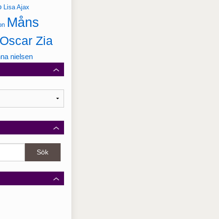
o
Lisa Ajax
Måns
on
Oscar Zia
na nielsen