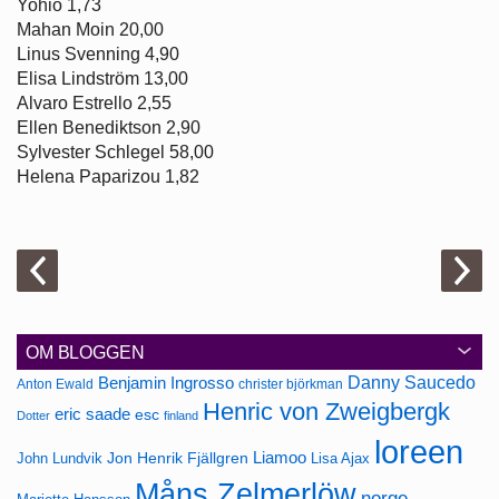
Yohio 1,73
Mahan Moin 20,00
Linus Svenning 4,90
Elisa Lindström 13,00
Alvaro Estrello 2,55
Ellen Benediktson 2,90
Sylvester Schlegel 58,00
Helena Paparizou 1,82
OM BLOGGEN
Danny Saucedo
Benjamin Ingrosso
Anton Ewald
christer björkman
Henric von Zweigbergk
eric saade
esc
Dotter
finland
loreen
Jon Henrik Fjällgren
Liamoo
John Lundvik
Lisa Ajax
Måns Zelmerlöw
norge