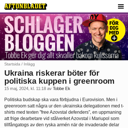
Startsida
/
Inlägg
Ukraina riskerar böter för
politiska kuppen i greenroom
15 maj, 2024, kl. 11:18
av
Tobbe Ek
Politiska budskap ska vara förbjudna i Eurovision. Men i
greenroom satt några ur den ukrainska delegationen med t-
shirts med texten ”free Azovstal defenders”, en uppmaning
att frige dearbetare vid stålverket Azovstal i Mariupol som
tillfångatogs av den ryska armén när de invaderade delar