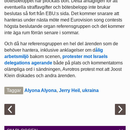
bötesbeloppet har plockats bort. Detta antagligen för att
eventuella straffavgifter och bötesbelopp inte brukar
beslutas så fort från EBU:s sida. Det kommer snarare att
hanteras under nästa möte med Eurovision song contests
högsta beslutande organ referensgruppen och det kommer
inte äga rum förrän senare i sommar.
Och då har referensgruppen en hel del ärenden som de
behöver hantera, inklusive anklagelser om d
ålig
arbetsmiljö
bakom scenen,
protester mot Israels
delegations agerande
både på plats och kommentatorns
olämpliga ord i sändningen, Avrotros protest mot att Joost
Klein diskades och andra ärenden.
Taggar
Alyona Alyona
,
Jerry Heil
,
ukraina