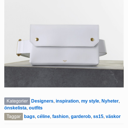
Kategorier
Designers
,
inspiration
,
my style
,
Nyheter
,
önskelista
,
outfits
Taggar
bags
,
céline
,
fashion
,
garderob
,
ss15
,
väskor