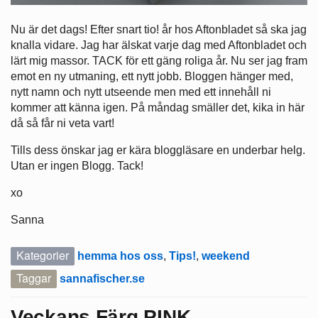
Nu är det dags! Efter snart tio! år hos Aftonbladet så ska jag
knalla vidare. Jag har älskat varje dag med Aftonbladet och
lärt mig massor. TACK för ett gäng roliga år. Nu ser jag fram
emot en ny utmaning, ett nytt jobb. Bloggen hänger med,
nytt namn och nytt utseende men med ett innehåll ni
kommer att känna igen. På måndag smäller det, kika in här
då så får ni veta vart!
Tills dess önskar jag er kära bloggläsare en underbar helg.
Utan er ingen Blogg. Tack!
xo
Sanna
Kategorier
hemma hos oss
,
Tips!
,
weekend
Taggar
sannafischer.se
Veckans Färg PINK