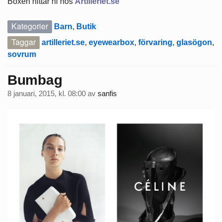
Boxen hittar ni hos
Artilleriet.se
Kategorier
Barn
,
Butik
Taggar
artilleriet.se
,
eyewearbox
,
förvaring
,
glasögon
,
sovrum
Bumbag
8 januari, 2015, kl. 08:00
av
sanfis