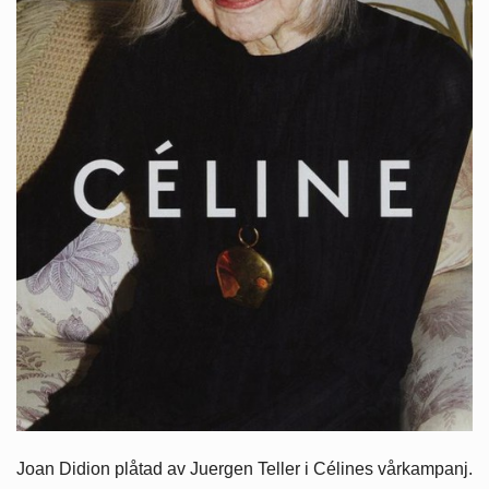
Joan Didion plåtad av Juergen Teller i Célines vårkampanj.