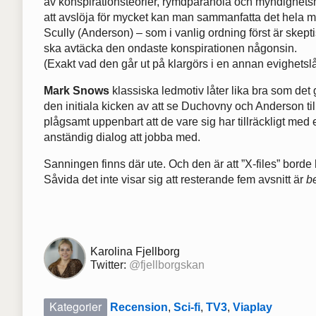
av konspirationsteorier, rymdparanoia och myndighetsm
att avslöja för mycket kan man sammanfatta det hela 
Scully (Anderson) – som i vanlig ordning först är skept
ska avtäcka den ondaste konspirationen någonsin.
(Exakt vad den går ut på klargörs i en annan evighets
Mark Snows
klassiska ledmotiv låter lika bra som det 
den initiala kicken av att se Duchovny och Anderson ti
plågsamt uppenbart att de vare sig har tillräckligt me
anständig dialog att jobba med.
Sanningen finns där ute. Och den är att ”X-files” borde ha 
Såvida det inte visar sig att resterande fem avsnitt är
be
Karolina Fjellborg
Twitter:
@fjellborgskan
Kategorier
Recension
,
Sci-fi
,
TV3
,
Viaplay