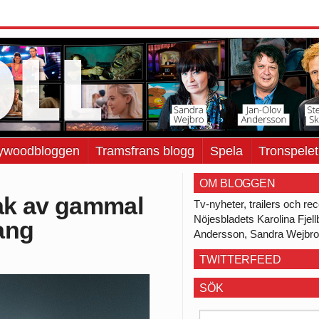
lywoodbloggen
Tramsfrans blogg
Spela
Tronspelet
OM BLOGGEN
ak av gammal
Tv-nyheter, trailers och r
Nöjesbladets Karolina Fjel
ang
Andersson, Sandra Wejbro 
TWITTERFEED
SÖK