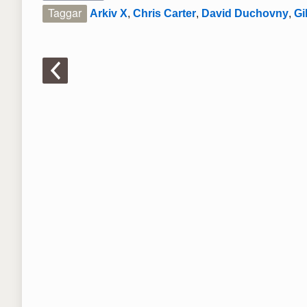
Taggar
Arkiv X
,
Chris Carter
,
David Duchovny
,
Gi