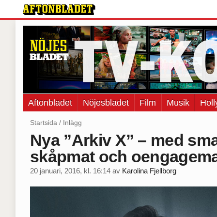
Aftonbladet
Nöjesbladet
Film
Musik
Hol
Startsida
/
Inlägg
Nya ”Arkiv X” – med sm
skåpmat och oengagem
20 januari, 2016, kl. 16:14
av
Karolina Fjellborg