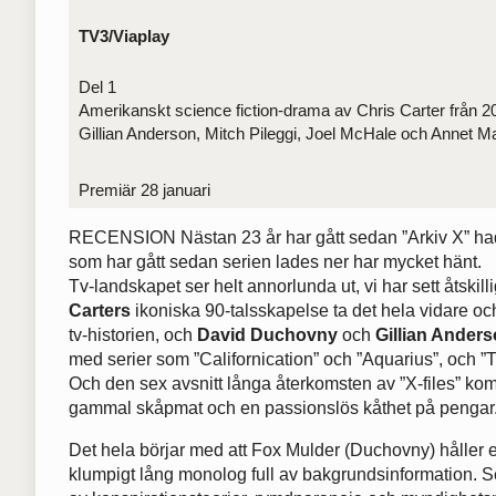
TV3/Viaplay
Del 1
Amerikanskt science fiction-drama av Chris Carter från 
Gillian Anderson, Mitch Pileggi, Joel McHale och Annet M
Premiär 28 januari
RECENSION Nästan 23 år har gått sedan ”Arkiv X” had
som har gått sedan serien lades ner har mycket hänt.
Tv-landskapet ser helt annorlunda ut, vi har sett åtskill
Carters
ikoniska 90-talsskapelse ta det hela vidare och 
tv-historien, och
David Duchovny
och
Gillian Ander
med serier som ”Californication” och ”Aquarius”, och ”T
Och den sex avsnitt långa återkomsten av ”X-files” ko
gammal skåpmat och en passionslös kåthet på pengar
Det hela börjar med att Fox Mulder (Duchovny) hålle
klumpigt lång monolog full av bakgrundsinformation. S