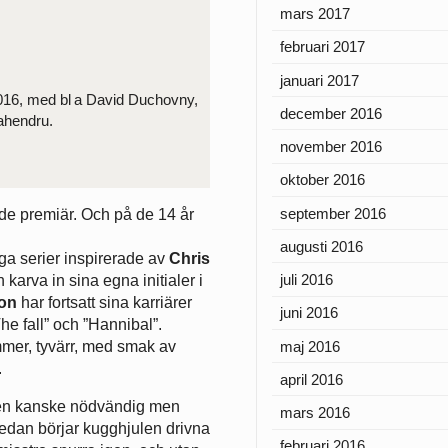
mars 2017
februari 2017
januari 2017
2016, med bl a David Duchovny,
december 2016
ahendru.
november 2016
oktober 2016
september 2016
e premiär. Och på de 14 år
augusti 2016
iga serier inspirerade av
Chris
juli 2016
karva in sina egna initialer i
son
har fortsatt sina karriärer
juni 2016
he fall” och ”Hannibal”.
maj 2016
mmer, tyvärr, med smak av
.
april 2016
r en kanske nödvändig men
mars 2016
edan börjar kugghjulen drivna
februari 2016