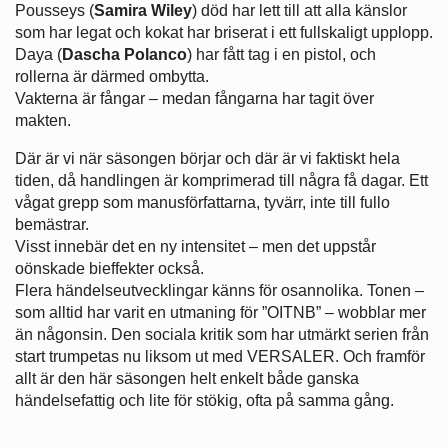
Pousseys (
Samira Wiley
) död har lett till att alla känslor
som har legat och kokat har briserat i ett fullskaligt upplopp.
Daya (
Dascha Polanco
) har fått tag i en pistol, och
rollerna är därmed ombytta.
Vakterna är fångar – medan fångarna har tagit över
makten.
Där är vi när säsongen börjar och där är vi faktiskt hela
tiden, då handlingen är komprimerad till några få dagar. Ett
vågat grepp som manusförfattarna, tyvärr, inte till fullo
bemästrar.
Visst innebär det en ny intensitet – men det uppstår
oönskade bieffekter också.
Flera händelseutvecklingar känns för osannolika. Tonen –
som alltid har varit en utmaning för ”OITNB” – wobblar mer
än någonsin. Den sociala kritik som har utmärkt serien från
start trumpetas nu liksom ut med VERSALER. Och framför
allt är den här säsongen helt enkelt både ganska
händelsefattig och lite för stökig, ofta på samma gång.