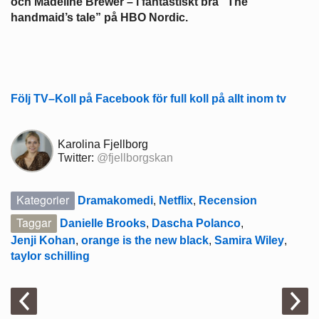
och Madeline Brewer – i fantastiskt bra ”The
handmaid’s tale” på HBO Nordic.
Följ
TV
–
Koll
på Facebook för full
koll
på allt inom
tv
Karolina Fjellborg
Twitter:
@fjellborgskan
Kategorier
Dramakomedi
,
Netflix
,
Recension
Taggar
Danielle Brooks
,
Dascha Polanco
,
Jenji Kohan
,
orange is the new black
,
Samira Wiley
,
taylor schilling