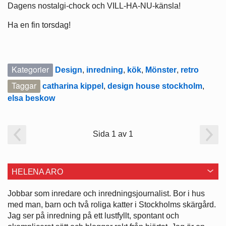
Dagens nostalgi-chock och VILL-HA-NU-känsla!
Ha en fin torsdag!
Kategorier
Design
,
inredning
,
kök
,
Mönster
,
retro
Taggar
catharina kippel
,
design house stockholm
,
elsa beskow
Sida 1 av 1
HELENA ARO
Jobbar som inredare och ­inredningsjournalist. Bor i hus
med man, barn och två roliga katter i ­Stockholms skärgård.
Jag ser på ­inredning på ett lustfyllt, spontant och