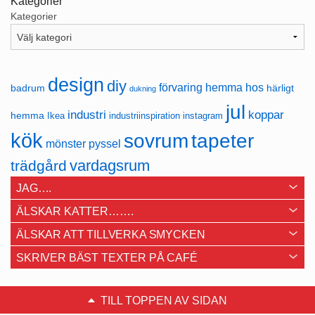
Kategorier
Kategorier
design
diy
förvaring
hemma hos
badrum
härligt
dukning
jul
industri
koppar
hemma
Ikea
industriinspiration
instagram
kök
sovrum
tapeter
mönster
pyssel
vardagsrum
trädgård
JAG….
ÄLSKAR KATTER…….
ÄLSKAR ATT TILLVERKA SMYCKEN
SKRIVER BÄST TEXTER PÅ CAFÉ
TILL TOPPEN AV SIDAN