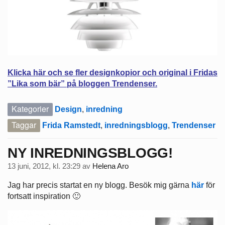
Klicka här och s
e fler designkopior och original i Fridas
”Lika som bär” på bloggen Trendenser.
Kategorier
Design
,
inredning
Taggar
Frida Ramstedt
,
inredningsblogg
,
Trendenser
NY INREDNINGSBLOGG!
13 juni, 2012, kl. 23:29
av
Helena Aro
Jag har precis startat en ny blogg. Besök mig gärna
här
för
fortsatt inspiration 🙂