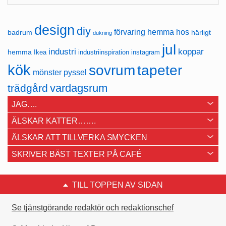
design
diy
förvaring
hemma hos
badrum
härligt
dukning
jul
industri
koppar
hemma
Ikea
industriinspiration
instagram
kök
sovrum
tapeter
mönster
pyssel
vardagsrum
trädgård
JAG….
ÄLSKAR KATTER…….
ÄLSKAR ATT TILLVERKA SMYCKEN
SKRIVER BÄST TEXTER PÅ CAFÉ
TILL TOPPEN AV SIDAN
Se tjänstgörande redaktör och redaktionschef