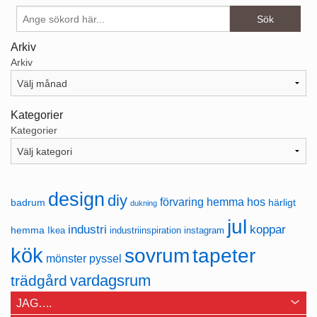
Arkiv
Arkiv
Kategorier
Kategorier
design
diy
förvaring
hemma hos
badrum
härligt
dukning
jul
industri
koppar
hemma
Ikea
industriinspiration
instagram
kök
sovrum
tapeter
mönster
pyssel
vardagsrum
trädgård
JAG….