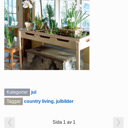
Kategorier
jul
Taggar
country living
,
julbilder
Sida 1 av 1