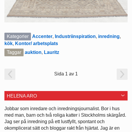
Kategorier
Accenter
,
Industriinspiration
,
inredning
,
kök
,
Kontor/ arbetsplats
Taggar
auktion
,
Lauritz
Sida 1 av 1
HELENA ARO
Jobbar som inredare och ­inredningsjournalist. Bor i hus
med man, barn och två roliga katter i ­Stockholms skärgård.
Jag ser på ­inredning på ett lustfyllt, spontant och
okomplicerat sätt och bloggar rakt från hjärtat. Jag är en