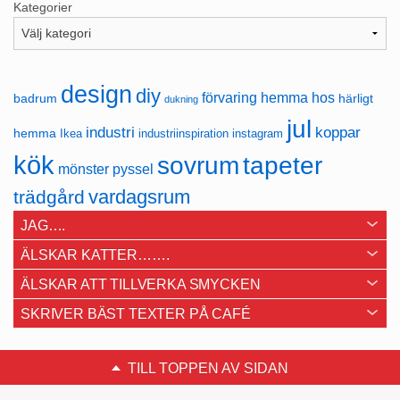
Kategorier
design
diy
förvaring
hemma hos
badrum
härligt
dukning
jul
industri
koppar
hemma
Ikea
industriinspiration
instagram
kök
sovrum
tapeter
mönster
pyssel
vardagsrum
trädgård
JAG….
ÄLSKAR KATTER…….
ÄLSKAR ATT TILLVERKA SMYCKEN
SKRIVER BÄST TEXTER PÅ CAFÉ
TILL TOPPEN AV SIDAN