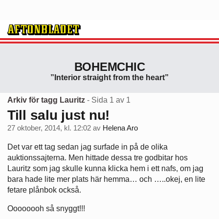
BOHEMCHIC
”Interior straight from the heart”
Arkiv för tagg Lauritz
- Sida 1 av 1
Till salu just nu!
27 oktober, 2014, kl. 12:02
av
Helena Aro
Det var ett tag sedan jag surfade in på de olika
auktionssajterna. Men hittade dessa tre godbitar hos
Lauritz som jag skulle kunna klicka hem i ett nafs, om jag
bara hade lite mer plats här hemma… och …..okej, en lite
fetare plånbok också.
Oooooooh så snyggt!!!