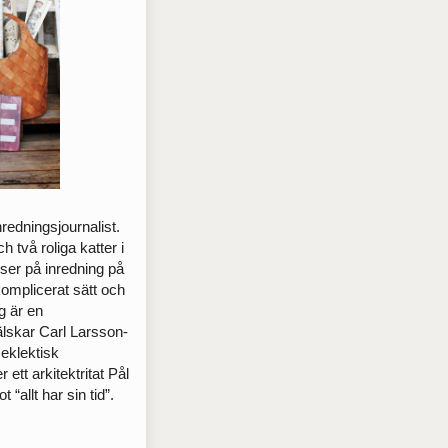
redningsjournalist.
 två roliga katter i
ser på ­inredning på
okomplicerat sätt och
ag är en
skar Carl Larsson-
 eklektisk
r ett arkitektritat Pål
“allt har sin tid”.