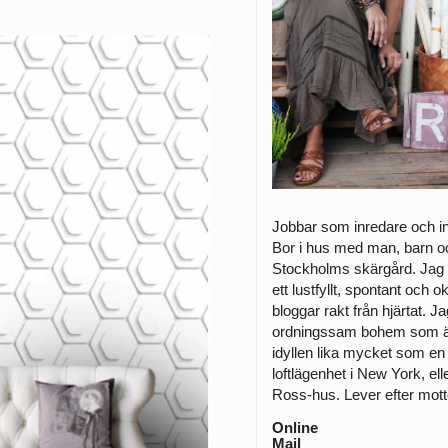
Jobbar som inredare och ­in
Bor i hus med man, barn och
­Stockholms skärgård. Jag 
ett lustfyllt, spontant och 
bloggar rakt från hjärtat. J
ordningssam bohem som äl
idyllen lika mycket som en
loftlägenhet i New York, elle
Ross-hus. Lever efter mottot 
Online
Mail