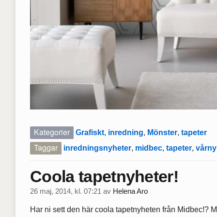
Kategorier
Grafiskt
,
inredning
,
Mönster
,
tapeter
Taggar
inredningsnyheter
,
midbec
,
tapeter
,
vårny
Coola tapetnyheter!
26 maj, 2014, kl. 07:21
av
Helena Aro
Har ni sett den här coola tapetnyheten från Midbec!? 