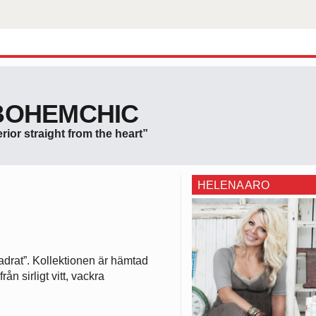
BOHEMCHIC
erior straight from the heart”
HELENA ARO
adrat”. Kollektionen är hämtad
ån sirligt vitt, vackra