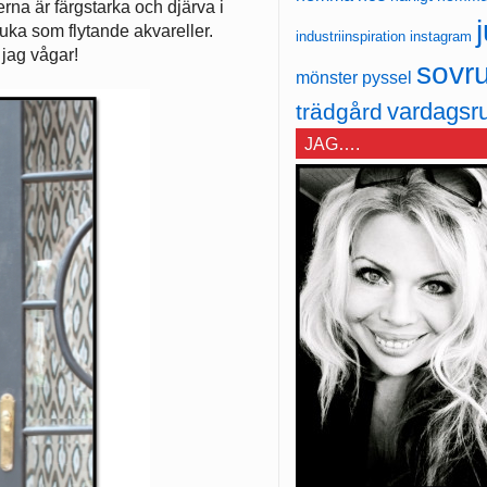
na är färgstarka och djärva i
j
uka som flytande akvareller.
industriinspiration
instagram
 jag vågar!
sovr
mönster
pyssel
vardagsr
trädgård
JAG….