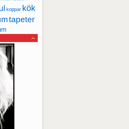
kök
ul
koppar
um
tapeter
um