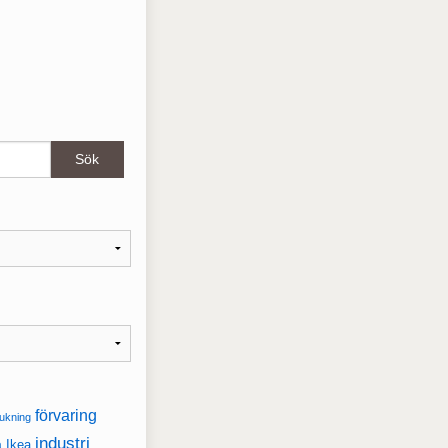
förvaring
ukning
industri
a
Ikea