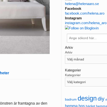
helena@helenaaro.se
Facebook
facebook.com/helena.aro
Instagram
instagram.com/helena_aro
Arkiv
Arkiv
Kategorier
heter
Kategorier
design
diy
badrum
d
Mönstren är framtagna av den
hemma hos
härligt hemm