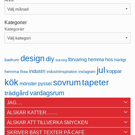
Arkiv
Kategorier
Kategorier
design
diy
förvaring
hemma hos
badrum
härligt
dukning
jul
industri
koppar
hemma
Ikea
industriinspiration
instagram
kök
sovrum
tapeter
mönster
pyssel
vardagsrum
trädgård
JAG….
ÄLSKAR KATTER…….
ÄLSKAR ATT TILLVERKA SMYCKEN
SKRIVER BÄST TEXTER PÅ CAFÉ