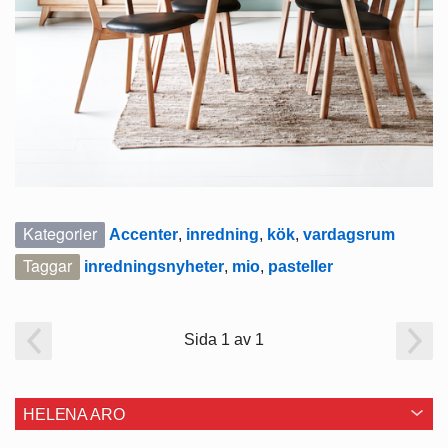
Kategorier
Accenter
,
inredning
,
kök
,
vardagsrum
Taggar
inredningsnyheter
,
mio
,
pasteller
Sida 1 av 1
HELENA ARO