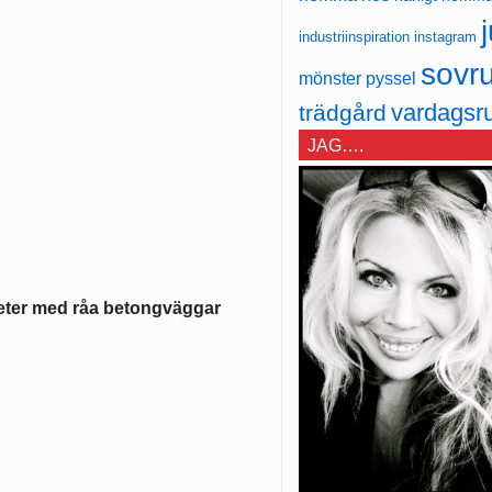
j
industriinspiration
instagram
sovr
mönster
pyssel
vardagsr
trädgård
JAG….
eter med råa betongväggar