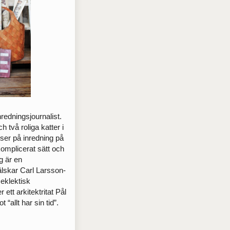
redningsjournalist.
 två roliga katter i
ser på ­inredning på
okomplicerat sätt och
ag är en
skar Carl Larsson-
 eklektisk
r ett arkitektritat Pål
“allt har sin tid”.