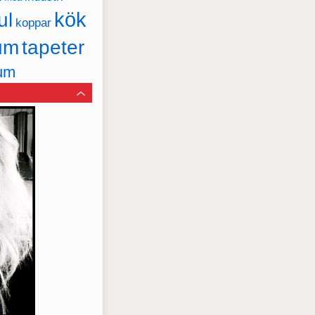
kök
ul
koppar
um
tapeter
um