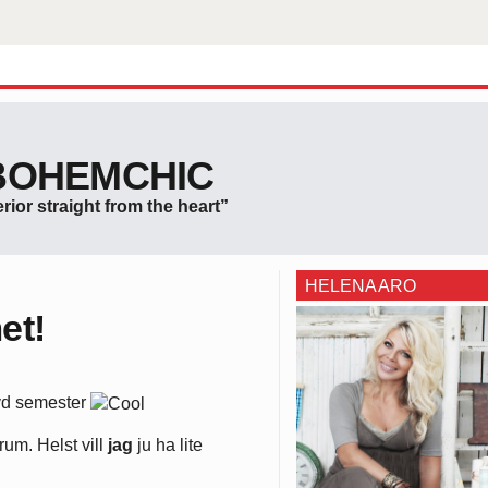
BOHEMCHIC
erior straight from the heart”
HELENA ARO
et!
övd semester
rum. Helst vill
jag
ju ha lite