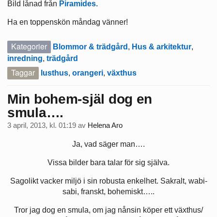
Bild lånad från
Piramides.
Ha en toppenskön måndag vänner!
Kategorier
Blommor & trädgård
,
Hus & arkitektur
,
inredning
,
trädgård
Taggar
lusthus
,
orangeri
,
växthus
Min bohem-själ dog en
smula….
3 april, 2013, kl. 01:19
av
Helena Aro
Ja, vad säger man….
Vissa bilder bara talar för sig själva.
Sagolikt vacker miljö i sin robusta enkelhet. Sakralt, wabi-
sabi, franskt, bohemiskt…..
Tror jag dog en smula, om jag nånsin köper ett växthus/