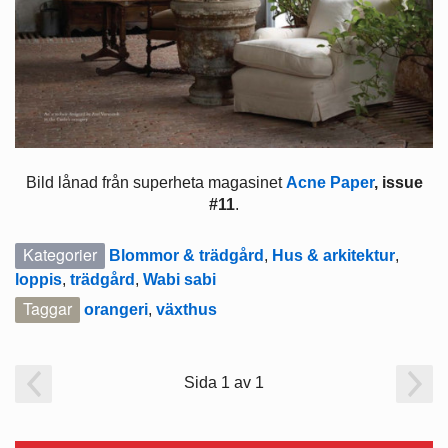
Bild lånad från superheta magasinet
Acne Paper
, issue
#11
.
Kategorier
Blommor & trädgård
,
Hus & arkitektur
,
loppis
,
trädgård
,
Wabi sabi
Taggar
orangeri
,
växthus
Sida 1 av 1