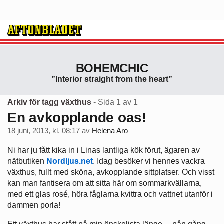
BOHEMCHIC
”Interior straight from the heart”
Arkiv för tagg växthus
- Sida 1 av 1
En avkopplande oas!
18 juni, 2013, kl. 08:17
av
Helena Aro
Ni har ju fått kika in i Linas lantliga kök förut, ägaren av
nätbutiken
Nordljus.net
. Idag besöker vi hennes vackra
växthus, fullt med sköna, avkopplande sittplatser. Och visst
kan man fantisera om att sitta här om sommarkvällarna,
med ett glas rosé, höra fåglarna kvittra och vattnet utanför i
dammen porla!