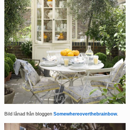
Bild lånad från bloggen
Somewhereoverthebrainbow
.