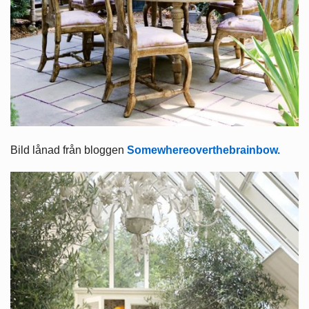
Bild lånad från bloggen
Somewhereoverthebrainbow.