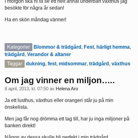
I morgon ska ni få se ett helt annat underbart växthus jag
besökte för några år sedan!
Ha en skön måndag vänner!
Kategorier
Blommor & trädgård
,
Fest
,
härligt hemma
,
trädgård
,
Verandor & altaner
Taggar
dukning
,
fest
,
midsommar
,
trädgård
,
växthus
Om jag vinner en miljon…..
8 april, 2013, kl. 07:50
av
Helena Aro
Ja ett lusthus, växthus eller orangeri står ju på min
önskelista.
Men jag får nog drömma ett tag till, har ju inga miljoner på
banken direkt!
Någon av dessa skulle bli perfekt i min trädgård…