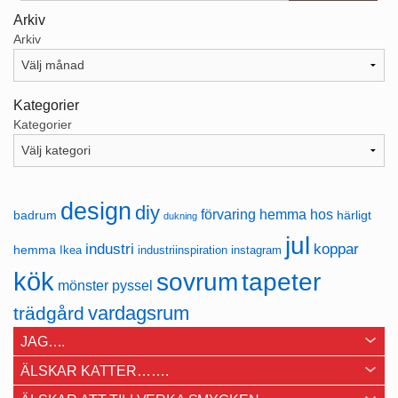
Arkiv
Arkiv
Kategorier
Kategorier
design
diy
förvaring
hemma hos
badrum
härligt
dukning
jul
industri
koppar
hemma
Ikea
industriinspiration
instagram
kök
sovrum
tapeter
mönster
pyssel
vardagsrum
trädgård
JAG….
ÄLSKAR KATTER…….