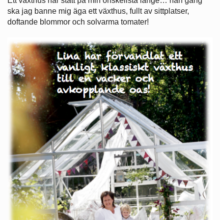
Ett växthus har stått på min önskelista länge… nån gång
ska jag banne mig äga ett växthus, fullt av sittplatser,
doftande blommor och solvarma tomater!