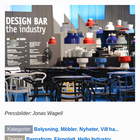
Pressbilder: Jonas Wagell
Kategorier
Belysning
,
Möbler
,
Nyheter
,
Vill ha...
Taggar
Bergaform
,
Färgglatt
,
Hello Industry
,