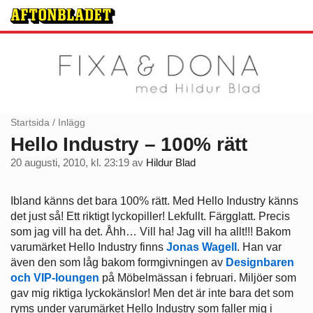
Startsida
/
Inlägg
Hello Industry – 100% rätt
20 augusti, 2010, kl. 23:19
av
Hildur Blad
Ibland känns det bara 100% rätt. Med Hello Industry känns
det just så! Ett riktigt lyckopiller! Lekfullt. Färgglatt. Precis
som jag vill ha det. Åhh… Vill ha! Jag vill ha allt!!! Bakom
varumärket Hello Industry finns
Jonas Wagell
. Han var
även den som låg bakom formgivningen av
Designbaren
och VIP-loungen
på Möbelmässan i februari. Miljöer som
gav mig riktiga lyckokänslor! Men det är inte bara det som
ryms under varumärket Hello Industry som faller mig i