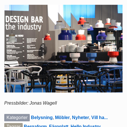
Pressbilder: Jonas Wagell
Kategorier
Belysning
,
Möbler
,
Nyheter
,
Vill ha...
Taggar
Bergaform
,
Färgglatt
,
Hello Industry
,