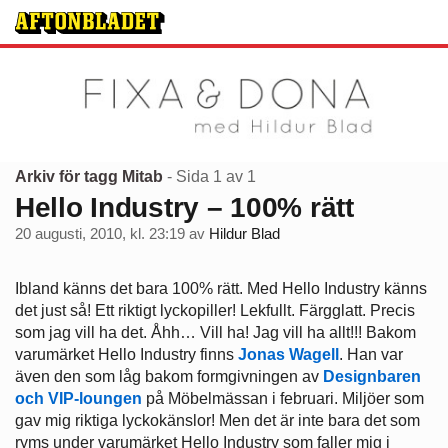
Arkiv för tagg Mitab
- Sida 1 av 1
Hello Industry – 100% rätt
20 augusti, 2010, kl. 23:19
av
Hildur Blad
Ibland känns det bara 100% rätt. Med Hello Industry känns
det just så! Ett riktigt lyckopiller! Lekfullt. Färgglatt. Precis
som jag vill ha det. Åhh… Vill ha! Jag vill ha allt!!! Bakom
varumärket Hello Industry finns
Jonas Wagell
. Han var
även den som låg bakom formgivningen av
Designbaren
och VIP-loungen
på Möbelmässan i februari. Miljöer som
gav mig riktiga lyckokänslor! Men det är inte bara det som
ryms under varumärket Hello Industry som faller mig i