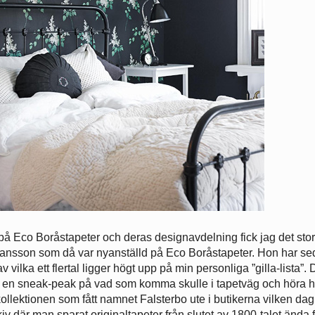
k på Eco Boråstapeter och deras designavdelning fick jag det sto
Hansson som då var nyanställd på Eco Boråstapeter. Hon har s
v vilka ett flertal ligger högt upp på min personliga ”gilla-lista”. 
och en sneak-peak på vad som komma skulle i tapetväg och höra 
kollektionen som fått namnet Falsterbo ute i butikerna vilken da
rkiv där man sparat originaltapeter från slutet av 1800-talet ända