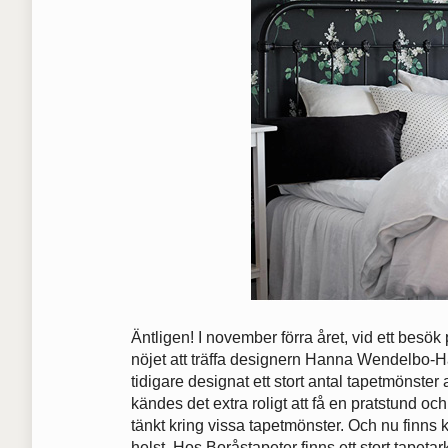
Äntligen! I november förra året, vid ett besö
nöjet att träffa designern Hanna Wendelbo-
tidigare designat ett stort antal tapetmönster a
kändes det extra roligt att få en pratstund 
tänkt kring vissa tapetmönster. Och nu finns 
helst. Hos Boråstapeter finns ett stort tapeta