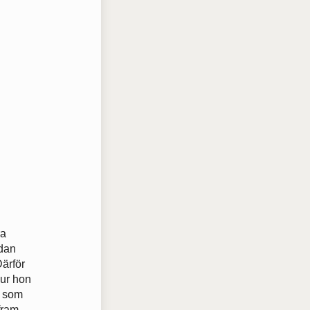
ra
edan
Därför
hur hon
g som
 fram