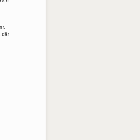
ar.
, där