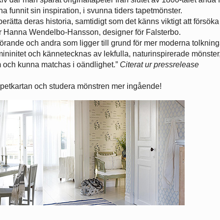
nna funnit sin inspiration, i svunna tiders tapetmönster.
berätta deras historia, samtidigt som det känns viktigt att försöka
er Hanna Wendelbo-Hansson, designer för Falsterbo.
tförande och andra som ligger till grund för mer moderna tolkning
ininitet och kännetecknas av lekfulla, naturinspirerade mönster
um och kunna matchas i oändlighet.”
Citerat ur pressrelease
tapetkartan och studera mönstren mer ingående!