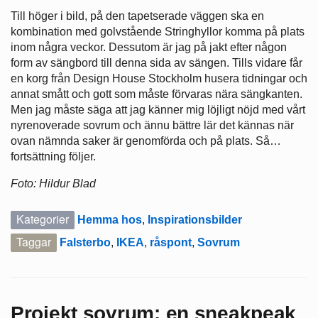
Till höger i bild, på den tapetserade väggen ska en
kombination med golvstående Stringhyllor komma på plats
inom några veckor. Dessutom är jag på jakt efter någon
form av sängbord till denna sida av sängen. Tills vidare får
en korg från Design House Stockholm husera tidningar och
annat smått och gott som måste förvaras nära sängkanten.
Men jag måste säga att jag känner mig löjligt nöjd med vårt
nyrenoverade sovrum och ännu bättre lär det kännas när
ovan nämnda saker är genomförda och på plats. Så…
fortsättning följer.
Foto: Hildur Blad
Kategorier
Hemma hos
,
Inspirationsbilder
Taggar
Falsterbo
,
IKEA
,
råspont
,
Sovrum
Projekt sovrum: en sneakpeak