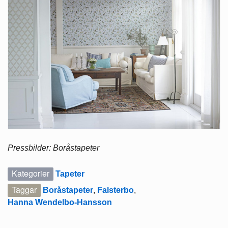
Pressbilder: Boråstapeter
Kategorier
Tapeter
Taggar
Boråstapeter
,
Falsterbo
,
Hanna Wendelbo-Hansson