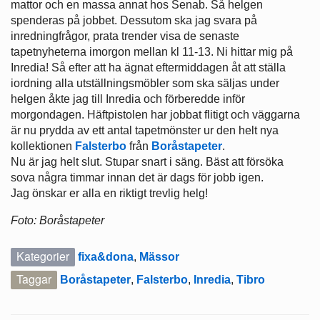
mattor och en massa annat hos Senab. Så helgen
spenderas på jobbet. Dessutom ska jag svara på
inredningfrågor, prata trender visa de senaste
tapetnyheterna imorgon mellan kl 11-13. Ni hittar mig på
Inredia! Så efter att ha ägnat eftermiddagen åt att ställa
iordning alla utställningsmöbler som ska säljas under
helgen åkte jag till Inredia och förberedde inför
morgondagen. Häftpistolen har jobbat flitigt och väggarna
är nu prydda av ett antal tapetmönster ur den helt nya
kollektionen
Falsterbo
från
Boråstapeter
.
Nu är jag helt slut. Stupar snart i säng. Bäst att försöka
sova några timmar innan det är dags för jobb igen.
Jag önskar er alla en riktigt trevlig helg!
Foto: Boråstapeter
Kategorier
fixa&dona
,
Mässor
Taggar
Boråstapeter
,
Falsterbo
,
Inredia
,
Tibro