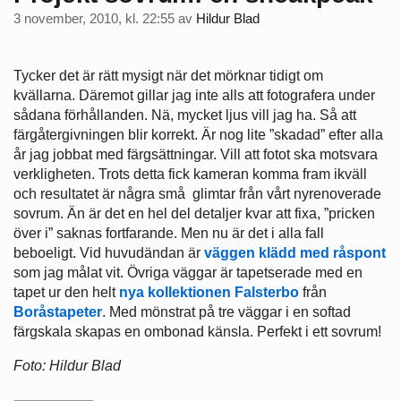
3 november, 2010, kl. 22:55
av
Hildur Blad
Tycker det är rätt mysigt när det mörknar tidigt om
kvällarna. Däremot gillar jag inte alls att fotografera under
sådana förhållanden. Nä, mycket ljus vill jag ha. Så att
färgåtergivningen blir korrekt. Är nog lite ”skadad” efter alla
år jag jobbat med färgsättningar. Vill att fotot ska motsvara
verkligheten. Trots detta fick kameran komma fram ikväll
och resultatet är några små glimtar från vårt nyrenoverade
sovrum. Än är det en hel del detaljer kvar att fixa, ”pricken
över i” saknas fortfarande. Men nu är det i alla fall
beboeligt. Vid huvudändan är
väggen klädd med råspont
som jag målat vit. Övriga väggar är tapetserade med en
tapet ur den helt
nya kollektionen Falsterbo
från
Boråstapeter
. Med mönstrat på tre väggar i en softad
färgskala skapas en ombonad känsla. Perfekt i ett sovrum!
Foto: Hildur Blad