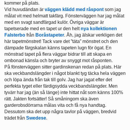
kommer på plats.
Vid huvudändan är
väggen klädd med råspont
som jag
målat vit med helmatt takfärg. Fönsterväggen har jag målat
med en svagt sandfärgad kulör. Övriga väggar är
tapetserade med en tapet ur den helt
nya kollektionen
Falsterbo
från
Boråstapeter
. Åh, jag älskar verkligen det
här tapetmönstret! Tack vare det ”täta” mönstret och den
dämpade färgskalan känns tapeten lugn för ögat. En
mönstrad tapet på flera väggar bidrar till att skapa en
ombonad känsla och bryter av snyggt mot råsponten.
På fönsterväggen sitter gardinskenan redan på plats. Här
ska veckbandslängder i något blankt tyg täcka hela väggen
och löpa ända från tak till golv. Jag har jagat efter det
perfekta tyget eller färdigsydda veckbandslängder. Men
tyvärr har jag (än så länge) inte hittat nåt som känns 100%
rätt. Jakten fortsätter! Så småningom ska även
garderobsdörrarna målas vita och få nya handtag.
Dessutom ska det upp några tavlor på väggen, bredvid
trädet från
Swedese
.