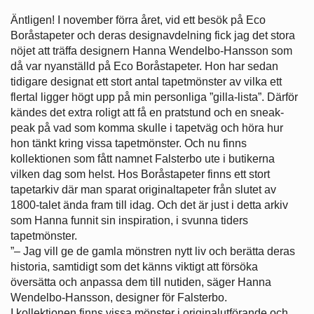
Äntligen! I november förra året, vid ett besök på Eco
Boråstapeter och deras designavdelning fick jag det stora
nöjet att träffa designern Hanna Wendelbo-Hansson som
då var nyanställd på Eco Boråstapeter. Hon har sedan
tidigare designat ett stort antal tapetmönster av vilka ett
flertal ligger högt upp på min personliga ”gilla-lista”. Därför
kändes det extra roligt att få en pratstund och en sneak-
peak på vad som komma skulle i tapetväg och höra hur
hon tänkt kring vissa tapetmönster. Och nu finns
kollektionen som fått namnet Falsterbo ute i butikerna
vilken dag som helst. Hos Boråstapeter finns ett stort
tapetarkiv där man sparat originaltapeter från slutet av
1800-talet ända fram till idag. Och det är just i detta arkiv
som Hanna funnit sin inspiration, i svunna tiders
tapetmönster.
”– Jag vill ge de gamla mönstren nytt liv och berätta deras
historia, samtidigt som det känns viktigt att försöka
översätta och anpassa dem till nutiden, säger Hanna
Wendelbo-Hansson, designer för Falsterbo.
I kollektionen finns vissa mönster i originalutförande och