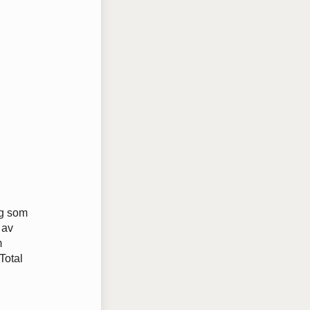
ng som
 av
m
Total