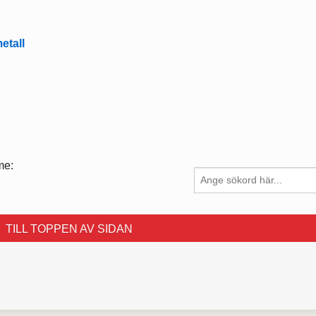
etall
me:
TILL TOPPEN AV SIDAN