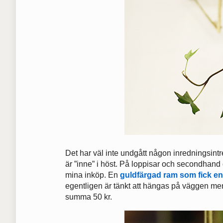
Det har väl inte undgått någon inredningsint
är ”inne” i höst. På loppisar och secondhand g
mina inköp. En
guldfärgad ram som fick en 
egentligen är tänkt att hängas på väggen men 
summa 50 kr.