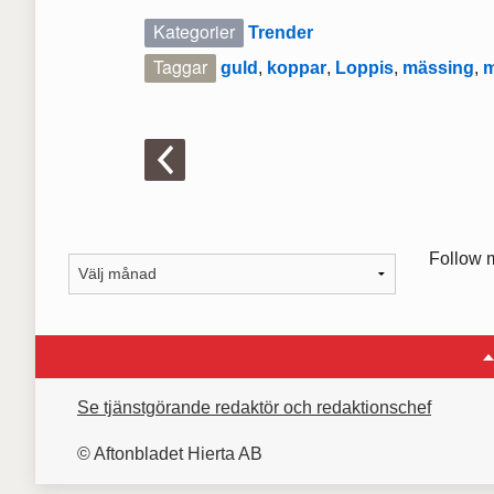
Kategorier
Trender
Taggar
guld
,
koppar
,
Loppis
,
mässing
,
m
Follow 
Se tjänstgörande redaktör och redaktionschef
© Aftonbladet Hierta AB