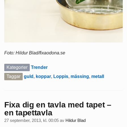
Foto: Hildur Blad/fixaodona.se
Kategorier
Trender
Taggar
guld
,
koppar
,
Loppis
,
mässing
,
metall
Fixa dig en tavla med tapet –
en tapettavla
27 september, 2013, kl. 00:05
av
Hildur Blad