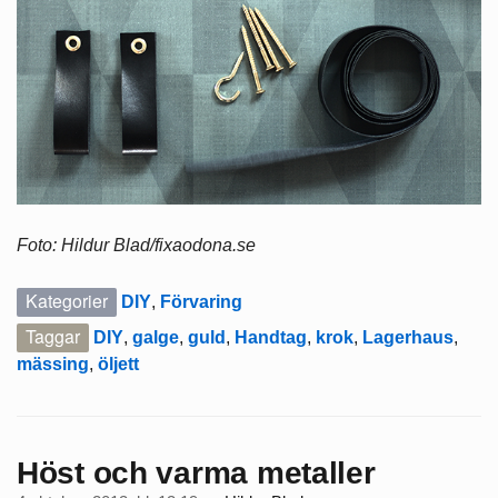
Foto: Hildur Blad/fixaodona.se
Kategorier
DIY
,
Förvaring
Taggar
DIY
,
galge
,
guld
,
Handtag
,
krok
,
Lagerhaus
,
mässing
,
öljett
Höst och varma metaller