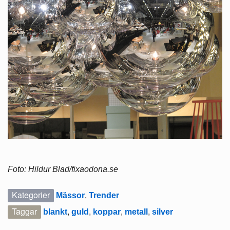
Foto: Hildur Blad/fixaodona.se
Kategorier
Mässor
,
Trender
Taggar
blankt
,
guld
,
koppar
,
metall
,
silver