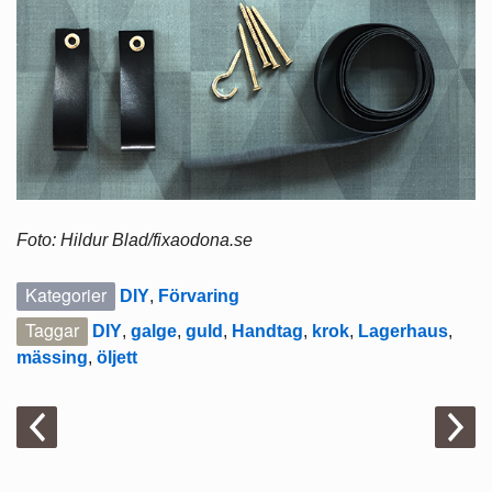
Foto: Hildur Blad/fixaodona.se
Kategorier
DIY
,
Förvaring
Taggar
DIY
,
galge
,
guld
,
Handtag
,
krok
,
Lagerhaus
,
mässing
,
öljett