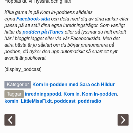
Hoppas du vill lyssna och gillar!
Kika gärna in på Kom In-poddens alldeles
egna
Facebook-sida
och dela med dig av dina tankar eller
passa på att ställ dina egna inredningsfrågor.
Som vanligt
hittar du
podden på iTunes
eller så lyssnar du helt enkelt
här i blogginlägget eller via vår Facebooksida. Men det
allra bästa är ju såklart om du börjar prenumerera på
podden, då dyker den upp automatiskt så snart ett nytt
avsnitt är publicerat.
[display_podcast]
Kategorier
Kom In-podden med Sara och Hildur
Taggar
inredningspodd
,
Kom In
,
Kom In-podden
,
komin
,
LittleMissFixIt
,
poddcast
,
poddradio