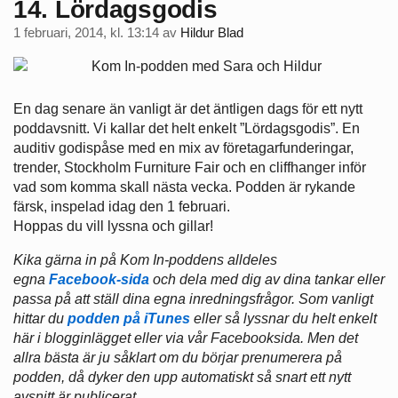
14. Lördagsgodis
1 februari, 2014, kl. 13:14
av
Hildur Blad
En dag senare än vanligt är det äntligen dags för ett nytt
poddavsnitt. Vi kallar det helt enkelt ”Lördagsgodis”. En
auditiv godispåse med en mix av företagarfunderingar,
trender, Stockholm Furniture Fair och en cliffhanger inför
vad som komma skall nästa vecka. Podden är rykande
färsk, inspelad idag den 1 februari.
Hoppas du vill lyssna och gillar!
Kika gärna in på Kom In-poddens alldeles
egna
Facebook-sida
och dela med dig av dina tankar eller
passa på att ställ dina egna inredningsfrågor.
Som vanligt
hittar du
podden på iTunes
eller så lyssnar du helt enkelt
här i blogginlägget eller via vår Facebooksida. Men det
allra bästa är ju såklart om du börjar prenumerera på
podden, då dyker den upp automatiskt så snart ett nytt
avsnitt är publicerat.