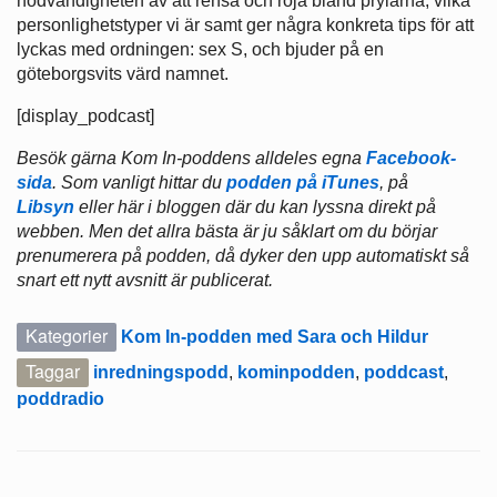
nödvändigheten av att rensa och röja bland prylarna, vilka
personlighetstyper vi är samt ger några konkreta tips för att
lyckas med ordningen: sex S, och bjuder på en
göteborgsvits värd namnet.
[display_podcast]
Besök gärna Kom In-poddens alldeles egna
Facebook-
sida
. Som vanligt hittar du
podden på iTunes
, på
Libsyn
eller här i bloggen där du kan lyssna direkt på
webben. Men det allra bästa är ju såklart om du börjar
prenumerera på podden, då dyker den upp automatiskt så
snart ett nytt avsnitt är publicerat.
Kategorier
Kom In-podden med Sara och Hildur
Taggar
inredningspodd
,
kominpodden
,
poddcast
,
poddradio