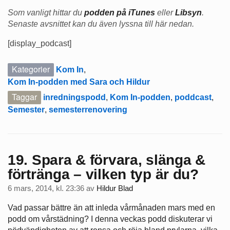
Som vanligt hittar du
podden på iTunes
eller
Libsyn
.
Senaste avsnittet kan du även lyssna till här nedan.
[display_podcast]
Kategorier
Kom In
,
Kom In-podden med Sara och Hildur
Taggar
inredningspodd
,
Kom In-podden
,
poddcast
,
Semester
,
semesterrenovering
19. Spara & förvara, slänga &
förtränga – vilken typ är du?
6 mars, 2014, kl. 23:36
av
Hildur Blad
Vad passar bättre än att inleda vårmånaden mars med en
podd om vårstädning? I denna veckas podd diskuterar vi