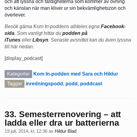
och att lyssna och färdigheterna som kommer av övning
och känslan när man kliver ur sin bekvämlighetszon och
överlever.
Besök gärna Kom In-poddens alldeles egna
Facebook-
sida
. Som vanligt hittar du
podden på
iTunes
eller
Libsyn
. Senaste avsnittet kan du även lyssna
till här nedan.
[display_podcast]
Kategorier
Kom In-podden med Sara och Hildur
Taggar
inredningspodd
,
podd
,
poddcast
33. Semesterrenovering – att
ladda eller dra ur batterierna
19 juli, 2014, kl. 12:36
av
Hildur Blad