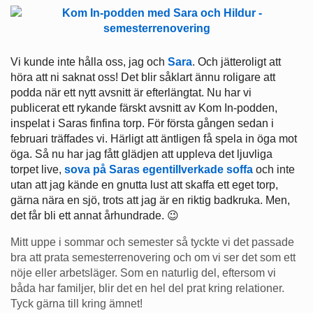
Vi kunde inte hålla oss, jag och
Sara
. Och jätteroligt att
höra att ni saknat oss! Det blir såklart ännu roligare att
podda när ett nytt avsnitt är efterlängtat. Nu har vi
publicerat ett rykande färskt avsnitt av Kom In-podden,
inspelat i Saras finfina torp. För första gången sedan i
februari träffades vi. Härligt att äntligen få spela in öga mot
öga. Så nu har jag fått glädjen att uppleva det ljuvliga
torpet live,
sova på Saras egentillverkade soffa
och inte
utan att jag kände en gnutta lust att skaffa ett eget torp,
gärna nära en sjö, trots att jag är en riktig badkruka. Men,
det får bli ett annat århundrade. 😉
Mitt uppe i sommar och semester så tyckte vi det passade
bra att prata semesterrenovering och om vi ser det som ett
nöje eller arbetsläger. Som en naturlig del, eftersom vi
båda har familjer, blir det en hel del prat kring relationer.
Tyck gärna till kring ämnet!