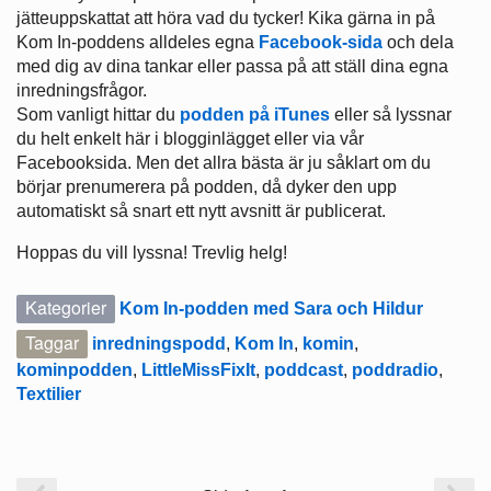
jätteuppskattat att höra vad du tycker! Kika gärna in på
Kom In-poddens alldeles egna
Facebook-sida
och dela
med dig av dina tankar eller passa på att ställ dina egna
inredningsfrågor.
Som vanligt hittar du
podden på iTunes
eller så lyssnar
du helt enkelt här i blogginlägget eller via vår
Facebooksida. Men det allra bästa är ju såklart om du
börjar prenumerera på podden, då dyker den upp
automatiskt så snart ett nytt avsnitt är publicerat.
Hoppas du vill lyssna! Trevlig helg!
Kategorier
Kom In-podden med Sara och Hildur
Taggar
inredningspodd
,
Kom In
,
komin
,
kominpodden
,
LittleMissFixIt
,
poddcast
,
poddradio
,
Textilier