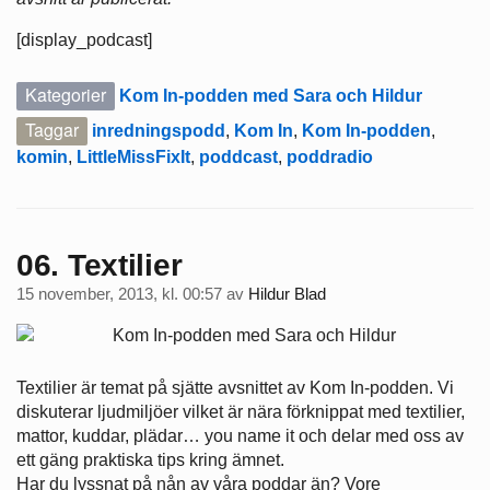
[display_podcast]
Kategorier
Kom In-podden med Sara och Hildur
Taggar
inredningspodd
,
Kom In
,
Kom In-podden
,
komin
,
LittleMissFixIt
,
poddcast
,
poddradio
06. Textilier
15 november, 2013, kl. 00:57
av
Hildur Blad
Textilier är temat på sjätte avsnittet av Kom In-podden. Vi
diskuterar ljudmiljöer vilket är nära förknippat med textilier,
mattor, kuddar, plädar… you name it och delar med oss av
ett gäng praktiska tips kring ämnet.
Har du lyssnat på nån av våra poddar än? Vore