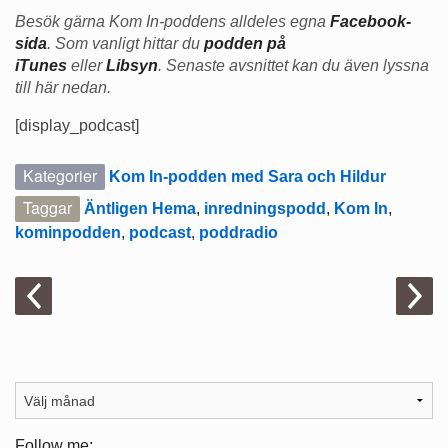
Besök gärna Kom In-poddens alldeles egna
Facebook-
sida
. Som vanligt hittar du
podden på
iTunes
eller
Libsyn
. Senaste avsnittet kan du även lyssna
till här nedan.
[display_podcast]
Kategorier
Kom In-podden med Sara och Hildur
Taggar
Äntligen Hema
,
inredningspodd
,
Kom In
,
kominpodden
,
podcast
,
poddradio
Follow me: