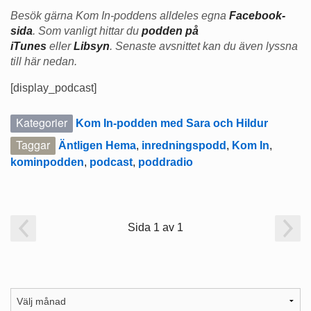
Besök gärna Kom In-poddens alldeles egna
Facebook-
sida
. Som vanligt hittar du
podden på
iTunes
eller
Libsyn
. Senaste avsnittet kan du även lyssna
till här nedan.
[display_podcast]
Kategorier
Kom In-podden med Sara och Hildur
Taggar
Äntligen Hema
,
inredningspodd
,
Kom In
,
kominpodden
,
podcast
,
poddradio
Sida 1 av 1